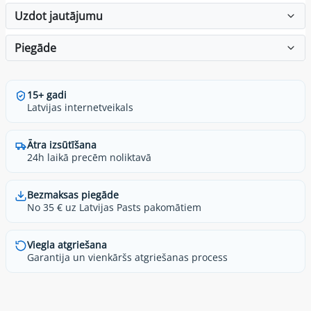
Uzdot jautājumu
Piegāde
15+ gadi
Latvijas internetveikals
Ātra izsūtīšana
24h laikā precēm noliktavā
Bezmaksas piegāde
No 35 € uz Latvijas Pasts pakomātiem
Viegla atgriešana
Garantija un vienkāršs atgriešanas process