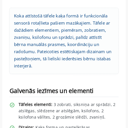
Koka attīstošā tāfele kaķa formā ir funkcionāla
sensorā rotaļlieta pašiem mazākajiem. Tāfele ar
dažādiem elementiem, piemēram, zobratiem,
zvaniņu, ksilofonu un sprādzi, palīdz attīstīt
bērna manuālās prasmes, koordināciju un
radošumu. Pateicoties estētiskajam dizainam un
pasteļtoņiem, tā lieliski iederēsies bērnu istabas
interjerā.
Galvenās iezīmes un elementi
Tāfeles elementi:
3 zobrati, siksniņa ar sprādzi, 2
atslēgas, slēdzene ar atslēgām, ksilofons, 2
ksilofona vālītes, 2 grozāmie slēdži, zvaniņš.
Dizains:
Kaķa forma un pasteļkrāsas.