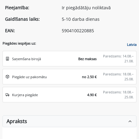
Pieejamība:
Ir piegādātāju noliktavā
Gaidīšanas laiks:
5-10 darba dienas
EAN:
5904100220885
Piegādes iespējas uz:
Latvia
Paredzams: 14.08.–
Saņemšana birojā
Bez maksas
21.08.
Paredzams: 18.08.–
Piegāde uz pakomātu
no 2.50 €
25.08.
Paredzams: 18.08.–
Kurjera piegāde
4.90 €
25.08.
Apraksts