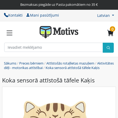
Bezmaksas piegāde uz Pasta pakomātiem no 35 €
Kontakti
Mani pasūtījumi
Latvian
0
Sākums
/
Preces bērniem
/
Attīstošās rotaļlietas mazuļiem
/
Aktivitātes
dēļi - motorikas attīstībai
/
Koka sensorā attīstošā tāfele Kaķis
Koka sensorā attīstošā tāfele Kaķis