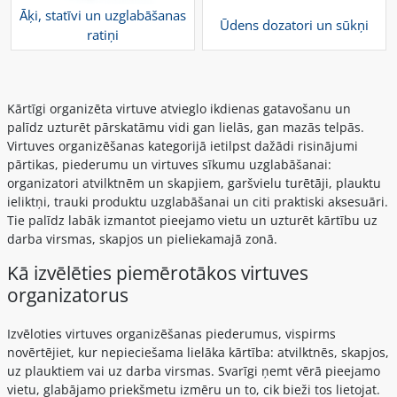
Āķi, statīvi un uzglabāšanas
Ūdens dozatori un sūkņi
ratiņi
Kārtīgi organizēta virtuve atvieglo ikdienas gatavošanu un
palīdz uzturēt pārskatāmu vidi gan lielās, gan mazās telpās.
Virtuves organizēšanas kategorijā ietilpst dažādi risinājumi
pārtikas, piederumu un virtuves sīkumu uzglabāšanai:
organizatori atvilktnēm un skapjiem, garšvielu turētāji, plauktu
ieliktņi, trauki produktu uzglabāšanai un citi praktiski aksesuāri.
Tie palīdz labāk izmantot pieejamo vietu un uzturēt kārtību uz
darba virsmas, skapjos un pieliekamajā zonā.
Kā izvēlēties piemērotākos virtuves
organizatorus
Izvēloties virtuves organizēšanas piederumus, vispirms
novērtējiet, kur nepieciešama lielāka kārtība: atvilktnēs, skapjos,
uz plauktiem vai uz darba virsmas. Svarīgi ņemt vērā pieejamo
vietu, glabājamo priekšmetu izmēru un to, cik bieži tos lietojat.