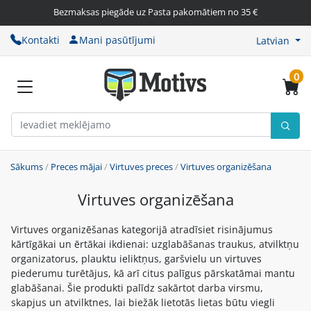
Bezmaksas piegāde uz Pasta pakomātiem no 35 €
Kontakti
Mani pasūtījumi
Latvian
0
Sākums
/
Preces mājai
/
Virtuves preces
/
Virtuves organizēšana
Virtuves organizēšana
Virtuves organizēšanas kategorijā atradīsiet risinājumus
kārtīgākai un ērtākai ikdienai: uzglabāšanas traukus, atvilktņu
organizatorus, plauktu ieliktņus, garšvielu un virtuves
piederumu turētājus, kā arī citus palīgus pārskatāmai mantu
glabāšanai. Šie produkti palīdz sakārtot darba virsmu,
skapjus un atvilktnes, lai biežāk lietotās lietas būtu viegli