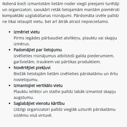
Ikdienā bieži izmantotām lietām noder viegli pieejami turētāji
un organizatori, savukārt retāk lietojamām mantām piemēroti
kompaktāki uzglabāšanas risinājumi. Pārdomāta izvēle palīdz
ne tikai ietaupīt vietu, bet arī ātrāk atrast nepieciešamo.
Izmēriet vietu
Pirms iegādes pārbaudiet atvilktņu, plauktu vai skapju
izmērus.
Padomājiet par lietojumu
Izvēlieties risinājumus atbilstoši galda piederumiem,
garšvielām, traukiem vai pārtikas produktiem.
Novērtējiet piekļuvi
Biežāk lietotajām lietām izvēlieties pārskatāmu un ērtu
novietojumu.
Izmantojiet vertikālo vietu
Plauktu ieliktņi un statīvi palīdz labāk izmantot skapju
augstumu.
Saglabājiet vienotu kārtību
Līdzīgi organizatori palīdz vieglāk uzturēt pārskatāmu
sistēmu visā virtuvē.