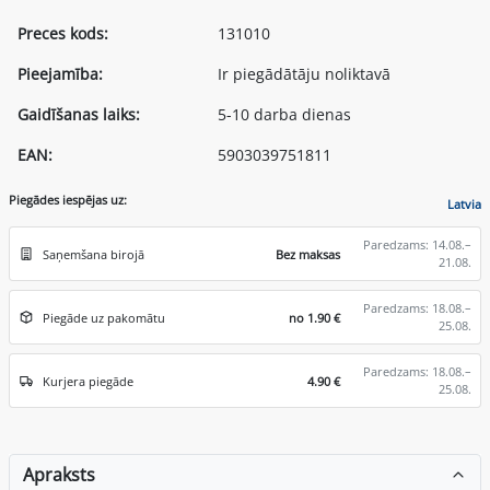
Preces kods:
131010
Pieejamība:
Ir piegādātāju noliktavā
Gaidīšanas laiks:
5-10 darba dienas
EAN:
5903039751811
Piegādes iespējas uz:
Latvia
Paredzams: 14.08.–
Saņemšana birojā
Bez maksas
21.08.
Paredzams: 18.08.–
Piegāde uz pakomātu
no 1.90 €
25.08.
Paredzams: 18.08.–
Kurjera piegāde
4.90 €
25.08.
Apraksts