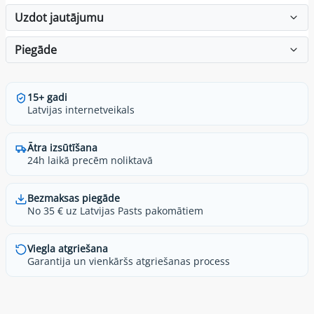
Uzdot jautājumu
Piegāde
15+ gadi
Latvijas internetveikals
Ātra izsūtīšana
24h laikā precēm noliktavā
Bezmaksas piegāde
No 35 € uz Latvijas Pasts pakomātiem
Viegla atgriešana
Garantija un vienkāršs atgriešanas process