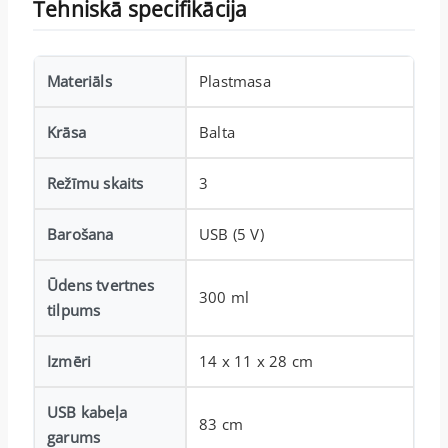
Tehniskā specifikācija
Materiāls
Plastmasa
Krāsa
Balta
Režīmu skaits
3
Barošana
USB (5 V)
Ūdens tvertnes
300 ml
tilpums
Izmēri
14 x 11 x 28 cm
USB kabeļa
83 cm
garums