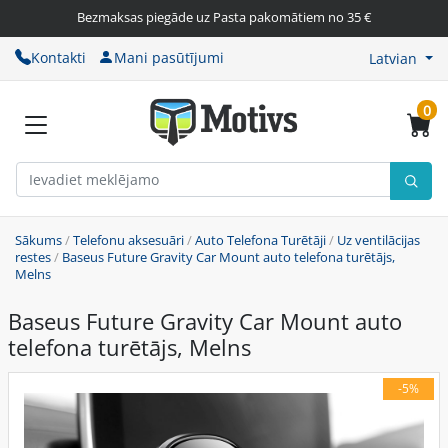
Bezmaksas piegāde uz Pasta pakomātiem no 35 €
Kontakti
Mani pasūtījumi
Latvian
0
Sākums
/
Telefonu aksesuāri
/
Auto Telefona Turētāji
/
Uz ventilācijas
restes
/
Baseus Future Gravity Car Mount auto telefona turētājs,
Melns
Baseus Future Gravity Car Mount auto
telefona turētājs, Melns
-5%