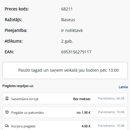
Preces kods:
68211
Ražotājs:
Baseus
Pieejamība:
Ir noliktavā
Atlikums:
2 gab.
EAN:
6953156279117
Pasūti tagad un saņem veikalā jau šodien pēc 13:00
Piegādes iespējas uz:
Latvia
Paredzams: 06.08.
Saņemšana birojā
Bez maksas
Paredzams: 10.08.
Piegāde uz pakomātu
no 1.90 €
Paredzams: 10.08.
Kurjera piegāde
4.90 €