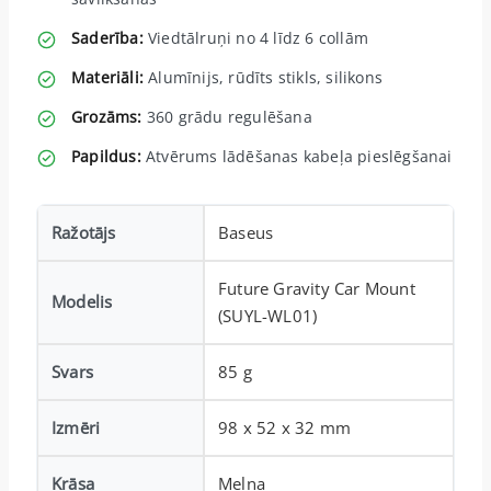
Saderība:
Viedtālruņi no 4 līdz 6 collām
Materiāli:
Alumīnijs, rūdīts stikls, silikons
Grozāms:
360 grādu regulēšana
Papildus:
Atvērums lādēšanas kabeļa pieslēgšanai
Ražotājs
Baseus
Future Gravity Car Mount
Modelis
(SUYL-WL01)
Svars
85 g
Izmēri
98 x 52 x 32 mm
Krāsa
Melna