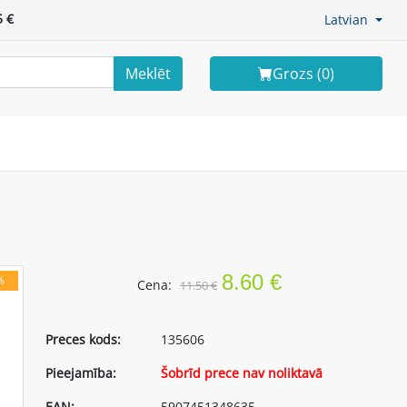
 €
Latvian
Meklēt
Grozs (
0
)
8.60 €
%
Cena:
11.50 €
Preces kods:
135606
Pieejamība:
Šobrīd prece nav noliktavā
EAN:
5907451348635