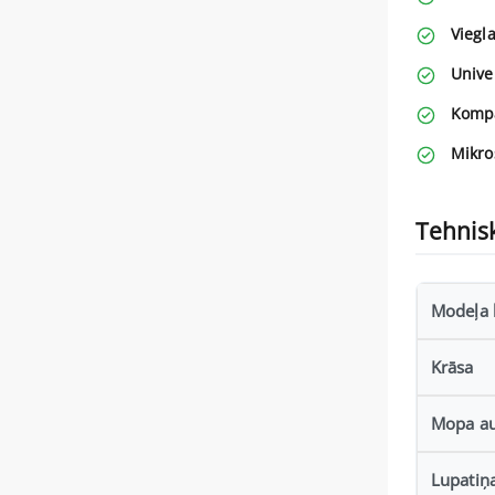
Viegla
Unive
Kompa
Mikro
Tehnisk
Modeļa 
Krāsa
Mopa a
Lupatiņ