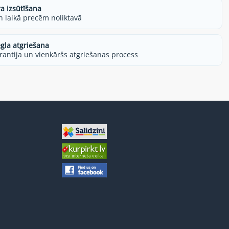
ra izsūtīšana
h laikā precēm noliktavā
egla atgriešana
rantija un vienkāršs atgriešanas process