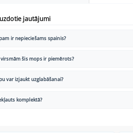
uzdotie jautājumi
pam ir nepieciešams spainis?
virsmām šis mops ir piemērots?
u var izjaukt uzglabāšanai?
iekļauts komplektā?