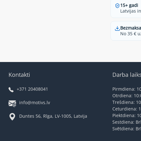
15+ gadi
Latvijas i
Bezmaksa
No 35 € u
Kontakti
Darba laik
+371 20408041
Pirmdiena: 10
Otrdiena: 10:
Trešdiena: 10
info@motivs.lv
Ceturdiena: 1
Piektdiena: 1
Duntes 56, Rīga, LV-1005, Latvija
Sestdiena: Br
Svētdiena: Br