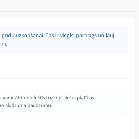
grīdu uzkopšanai. Tas ir viegls, parocīgs un ļauj
ni.
rat ātri un efektīvi uzkopt lielas platības.
ešamo šķidruma daudzumu.