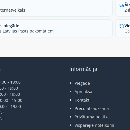
Āt
nternetveikals
24
s piegāde
Vi
z Latvijas Pasts pakomātiem
Ga
s
Informācija
:00 - 19:00
Piegāde
00 - 19:00
Apmaksa
:00 - 19:00
Kontakti
0:00 - 19:00
0:00 - 19:00
Preču atsaukšana
īvs
Privātuma politika
īvs
Vispārējie noteikumi