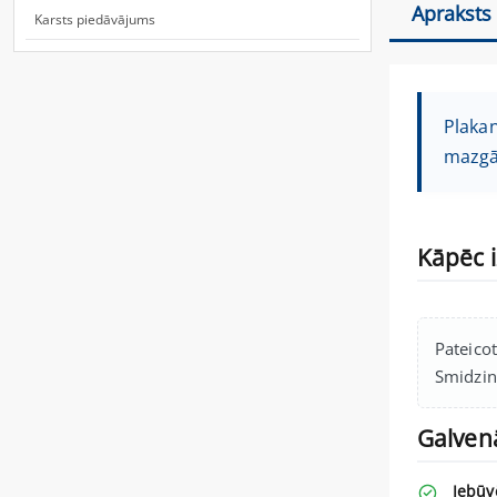
Apraksts
Karsts piedāvājums
Plakan
mazgāt
Kāpēc 
Pateicot
Smidzin
Galven
Iebūv