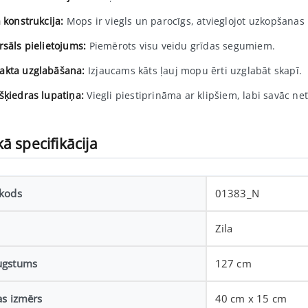
 konstrukcija:
Mops ir viegls un parocīgs, atvieglojot uzkopšanas
rsāls pielietojums:
Piemērots visu veidu grīdas segumiem.
kta uzglabāšana:
Izjaucams kāts ļauj mopu ērti uzglabāt skapī.
šķiedras lupatiņa:
Viegli piestiprināma ar klipšiem, labi savāc ne
ā specifikācija
kods
01383_N
Zila
ugstums
127 cm
as izmērs
40 cm x 15 cm