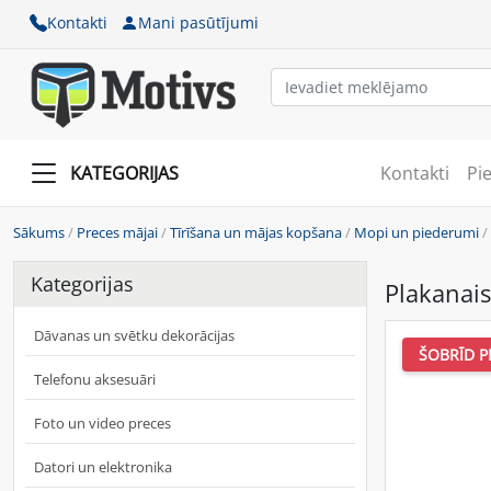
Kontakti
Mani pasūtījumi
KATEGORIJAS
Kontakti
Pi
Sākums
/
Preces mājai
/
Tīrīšana un mājas kopšana
/
Mopi un piederumi
/
Kategorijas
Plakanais
Dāvanas un svētku dekorācijas
ŠOBRĪD P
Telefonu aksesuāri
Foto un video preces
Datori un elektronika