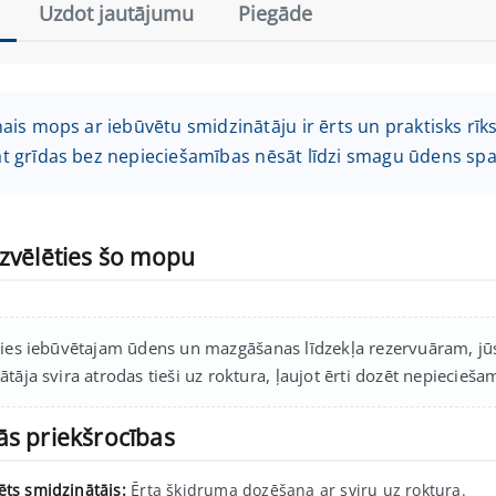
Uzdot jautājumu
Piegāde
ais mops ar iebūvētu smidzinātāju ir ērts un praktisks rīks 
 grīdas bez nepieciešamības nēsāt līdzi smagu ūdens spai
izvēlēties šo mopu
ies iebūvētajam ūdens un mazgāšanas līdzekļa rezervuāram, jūs va
ātāja svira atrodas tieši uz roktura, ļaujot ērti dozēt nepieci
ās priekšrocības
ēts smidzinātājs:
Ērta šķidruma dozēšana ar sviru uz roktura.