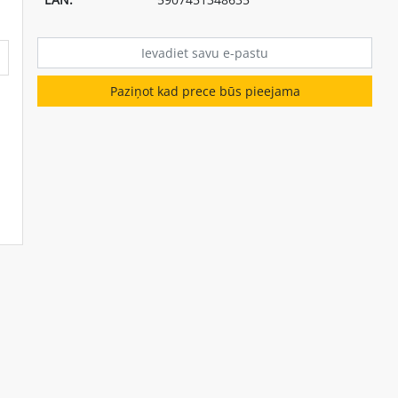
Paziņot kad prece būs pieejama