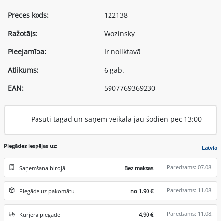
Preces kods:
122138
Ražotājs:
Wozinsky
Pieejamība:
Ir noliktavā
Atlikums:
6 gab.
EAN:
5907769369230
Pasūti tagad un saņem veikalā jau šodien pēc 13:00
Piegādes iespējas uz:
Latvia
Paredzams: 07.08.
Saņemšana birojā
Bez maksas
Paredzams: 11.08.
Piegāde uz pakomātu
no 1.90 €
Paredzams: 11.08.
Kurjera piegāde
4.90 €