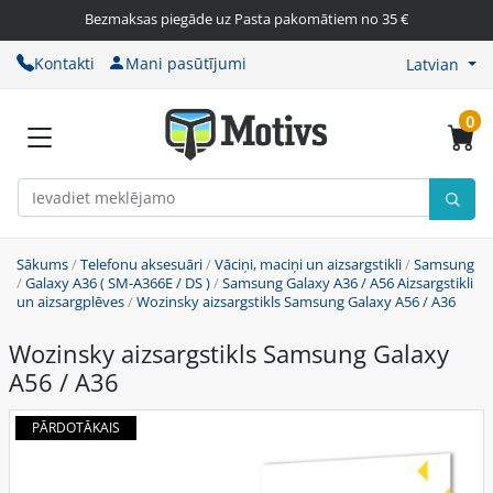
Bezmaksas piegāde uz Pasta pakomātiem no 35 €
Kontakti
Mani pasūtījumi
Latvian
0
Sākums
/
Telefonu aksesuāri
/
Vāciņi, maciņi un aizsargstikli
/
Samsung
/
Galaxy A36 ( SM-A366E / DS )
/
Samsung Galaxy A36 / A56 Aizsargstikli
un aizsargplēves
/
Wozinsky aizsargstikls Samsung Galaxy A56 / A36
Wozinsky aizsargstikls Samsung Galaxy
A56 / A36
PĀRDOTĀKAIS