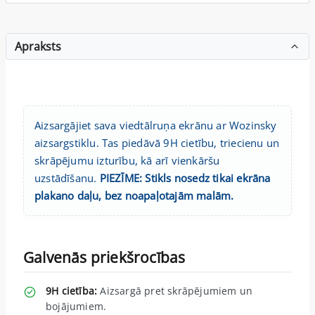
Apraksts
Aizsargājiet sava viedtālruņa ekrānu ar Wozinsky
aizsargstiklu. Tas piedāvā 9H cietību, triecienu un
skrāpējumu izturību, kā arī vienkāršu
uzstādīšanu.
PIEZĪME: Stikls nosedz tikai ekrāna
plakano daļu, bez noapaļotajām malām.
Galvenās priekšrocības
9H cietība:
Aizsargā pret skrāpējumiem un
bojājumiem.