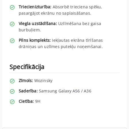
Triecienizturība:
Absorbē trieciena spēku,
pasargājot ekrānu no saplaisāšanas.
Viegla uzstādīšana:
Uzlīmēšana bez gaisa
burbuļiem.
Pilns komplekts:
Iekļautas ekrāna tīrīšanas
drāniņas un uzlīmes putekļu noņemšanai.
Specifikācija
Zīmols:
Wozinsky
Saderība:
Samsung Galaxy A56 / A36
Cietība:
9H