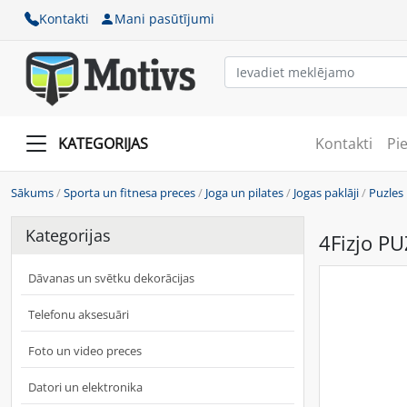
Kontakti
Mani pasūtījumi
KATEGORIJAS
Kontakti
Pi
Sākums
/
Sporta un fitnesa preces
/
Joga un pilates
/
Jogas paklāji
/
Puzles 
Kategorijas
4Fizjo PU
Dāvanas un svētku dekorācijas
Telefonu aksesuāri
Foto un video preces
Datori un elektronika