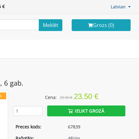
 €
Latvian
Meklēt
Grozs (
0
)
, 6 gab.
23.50 €
%
Cena:
29.90 €
IELIKT GROZĀ
Preces kods:
67839
Ražotājs:
4Fizjo