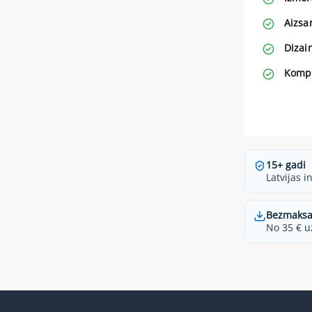
Aizsa
Dizai
Kompl
15+ gadi
Latvijas i
Bezmaksa
No 35 € u