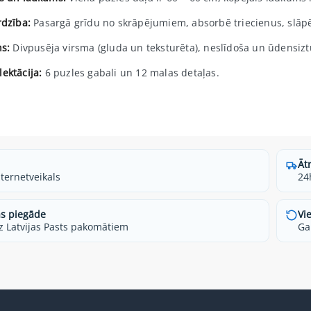
rdzība:
Pasargā grīdu no skrāpējumiem, absorbē triecienus, slāpē 
ns:
Divpusēja virsma (gluda un teksturēta), neslīdoša un ūdensizt
ektācija:
6 puzles gabali un 12 malas detaļas.
Āt
nternetveikals
24
s piegāde
Vi
z Latvijas Pasts pakomātiem
Ga