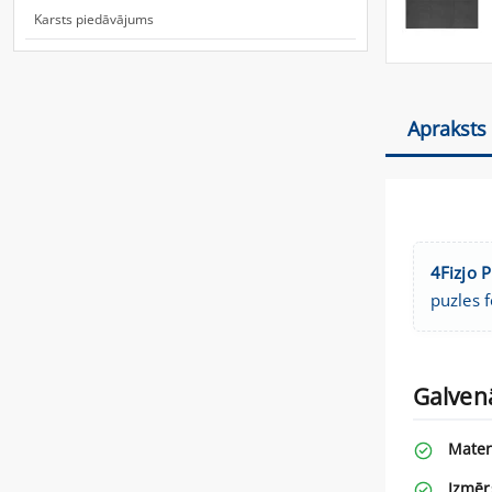
Karsts piedāvājums
Apraksts
4Fizjo 
puzles 
Galvenā
Mater
Izmēr