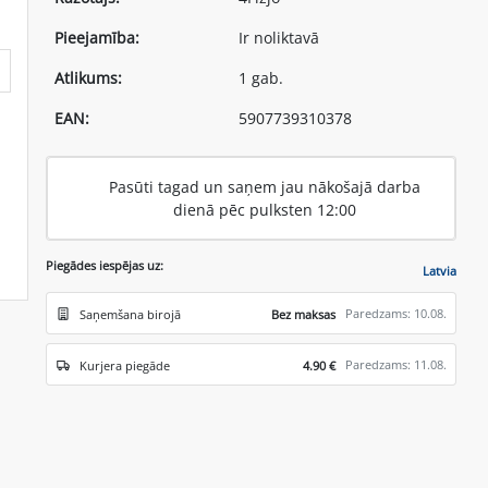
Pieejamība:
Ir noliktavā
Atlikums:
1 gab.
EAN:
5907739310378
Pasūti tagad un saņem jau nākošajā darba
dienā pēc pulksten 12:00
Piegādes iespējas uz:
Latvia
Paredzams: 10.08.
Saņemšana birojā
Bez maksas
Paredzams: 11.08.
Kurjera piegāde
4.90 €