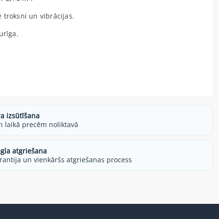
troksni un vibrācijas.
urīga.
ra izsūtīšana
h laikā precēm noliktavā
egla atgriešana
rantija un vienkāršs atgriešanas process