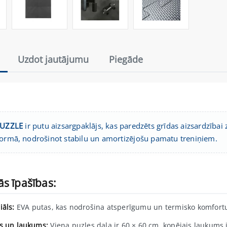
Uzdot jautājumu
Piegāde
PUZZLE
ir putu aizsargpaklājs, kas paredzēts grīdas aizsardzībai
formā, nodrošinot stabilu un amortizējošu pamatu treniņiem.
s īpašības:
iāls:
EVA putas, kas nodrošina atsperīgumu un termisko komfort
s un laukums:
Viena puzles daļa ir 60 × 60 cm, kopējais laukums i