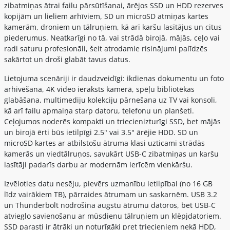
zibatmiņas ātrai failu pārsūtīšanai, ārējos SSD un HDD rezerves
kopijām un lieliem arhīviem, SD un microSD atmiņas kartes
kamerām, droniem un tālruņiem, kā arī karšu lasītājus un citus
piederumus. Neatkarīgi no tā, vai strādā birojā, mājās, ceļo vai
radi saturu profesionāli, šeit atrodamie risinājumi palīdzēs
sakārtot un droši glabāt tavus datus.
Lietojuma scenāriji ir daudzveidīgi: ikdienas dokumentu un foto
arhivēšana, 4K video ieraksts kamerā, spēļu bibliotēkas
glabāšana, multimediju kolekciju pārnešana uz TV vai konsoli,
kā arī failu apmaiņa starp datoru, telefonu un planšeti.
Ceļojumos noderēs kompakti un triecienizturīgi SSD, bet mājās
un birojā ērti būs ietilpīgi 2.5" vai 3.5" ārējie HDD. SD un
microSD kartes ar atbilstošu ātruma klasi uzticami strādās
kamerās un viedtālruņos, savukārt USB-C zibatmiņas un karšu
lasītāji padarīs darbu ar modernām ierīcēm vienkāršu.
Izvēloties datu nesēju, pievērs uzmanību ietilpībai (no 16 GB
līdz vairākiem TB), pārraides ātrumam un saskarnēm. USB 3.2
un Thunderbolt nodrošina augstu ātrumu datoros, bet USB-C
atvieglo savienošanu ar mūsdienu tālruņiem un klēpjdatoriem.
SSD parasti ir ātrāki un noturīgāki pret triecieniem nekā HDD,