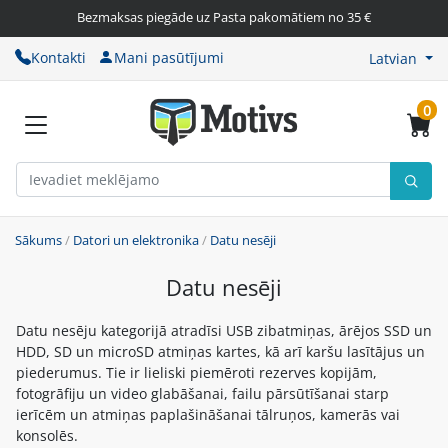
Bezmaksas piegāde uz Pasta pakomātiem no 35 €
Kontakti
Mani pasūtījumi
Latvian
0
Sākums
/
Datori un elektronika
/
Datu nesēji
Datu nesēji
Datu nesēju kategorijā atradīsi USB zibatmiņas, ārējos SSD un
HDD, SD un microSD atmiņas kartes, kā arī karšu lasītājus un
piederumus. Tie ir lieliski piemēroti rezerves kopijām,
fotogrāfiju un video glabāšanai, failu pārsūtīšanai starp
ierīcēm un atmiņas paplašināšanai tālruņos, kamerās vai
konsolēs.