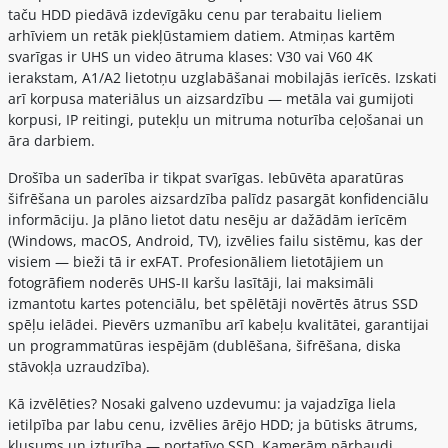
taču HDD piedāvā izdevīgāku cenu par terabaitu lieliem
arhīviem un retāk piekļūstamiem datiem. Atmiņas kartēm
svarīgas ir UHS un video ātruma klases: V30 vai V60 4K
ierakstam, A1/A2 lietotņu uzglabāšanai mobilajās ierīcēs. Izskati
arī korpusa materiālus un aizsardzību — metāla vai gumijoti
korpusi, IP reitingi, putekļu un mitruma noturība ceļošanai un
āra darbiem.
Drošība un saderība ir tikpat svarīgas. Iebūvēta aparatūras
šifrēšana un paroles aizsardzība palīdz pasargāt konfidenciālu
informāciju. Ja plāno lietot datu nesēju ar dažādām ierīcēm
(Windows, macOS, Android, TV), izvēlies failu sistēmu, kas der
visiem — bieži tā ir exFAT. Profesionāliem lietotājiem un
fotogrāfiem noderēs UHS-II karšu lasītāji, lai maksimāli
izmantotu kartes potenciālu, bet spēlētāji novērtēs ātrus SSD
spēļu ielādei. Pievērs uzmanību arī kabeļu kvalitātei, garantijai
un programmatūras iespējām (dublēšana, šifrēšana, diska
stāvokļa uzraudzība).
Kā izvēlēties? Nosaki galveno uzdevumu: ja vajadzīga liela
ietilpība par labu cenu, izvēlies ārējo HDD; ja būtisks ātrums,
klusums un izturība — portatīvo SSD. Kamerām pārbaudi