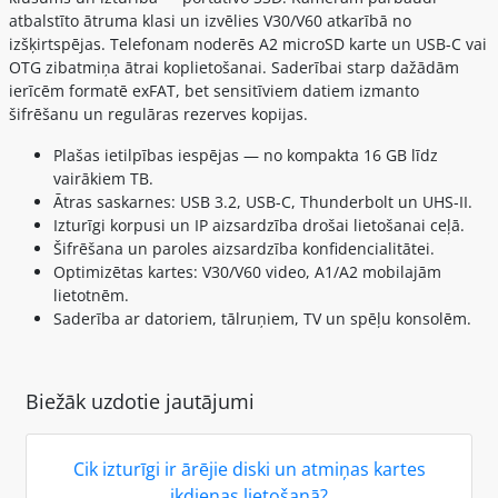
atbalstīto ātruma klasi un izvēlies V30/V60 atkarībā no
izšķirtspējas. Telefonam noderēs A2 microSD karte un USB-C vai
OTG zibatmiņa ātrai koplietošanai. Saderībai starp dažādām
ierīcēm formatē exFAT, bet sensitīviem datiem izmanto
šifrēšanu un regulāras rezerves kopijas.
Plašas ietilpības iespējas — no kompakta 16 GB līdz
vairākiem TB.
Ātras saskarnes: USB 3.2, USB-C, Thunderbolt un UHS-II.
Izturīgi korpusi un IP aizsardzība drošai lietošanai ceļā.
Šifrēšana un paroles aizsardzība konfidencialitātei.
Optimizētas kartes: V30/V60 video, A1/A2 mobilajām
lietotnēm.
Saderība ar datoriem, tālruņiem, TV un spēļu konsolēm.
Biežāk uzdotie jautājumi
Cik izturīgi ir ārējie diski un atmiņas kartes
ikdienas lietošanā?