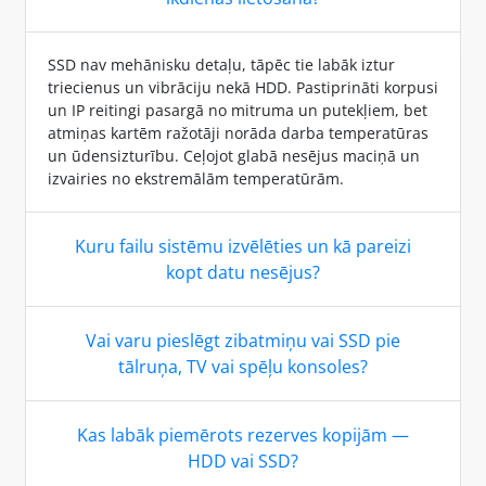
SSD nav mehānisku detaļu, tāpēc tie labāk iztur
triecienus un vibrāciju nekā HDD. Pastiprināti korpusi
un IP reitingi pasargā no mitruma un putekļiem, bet
atmiņas kartēm ražotāji norāda darba temperatūras
un ūdensizturību. Ceļojot glabā nesējus maciņā un
izvairies no ekstremālām temperatūrām.
Kuru failu sistēmu izvēlēties un kā pareizi
kopt datu nesējus?
Vai varu pieslēgt zibatmiņu vai SSD pie
tālruņa, TV vai spēļu konsoles?
Kas labāk piemērots rezerves kopijām —
HDD vai SSD?