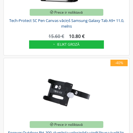
Prece ir noliktavā
Tech-Protect SC Pen Canvas vāciņš Samsung Galaxy Tab A9+ 11.0,
melns
15.60 €
10.80 €
IELIKT GROZĀ
-40%
Prece ir noliktavā
Forever Outdoor BH-300 alumīnija velosipēda viedtālruņa turētājs,