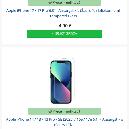
Prece ir noliktavā
Apple iPhone 17 / 17 Pro 6.3'' - Aizsargstikls (Šaurs līdz Izliekumiem) |
Tempered Glass...
4.90 €
IELIKT GROZĀ
Prece ir noliktavā
Apple iPhone 14 / 13 / 13 Pro / SE (2025) / 16e / 17e 6.1'' - Aizsargstikls
(Šaurs Līdz...