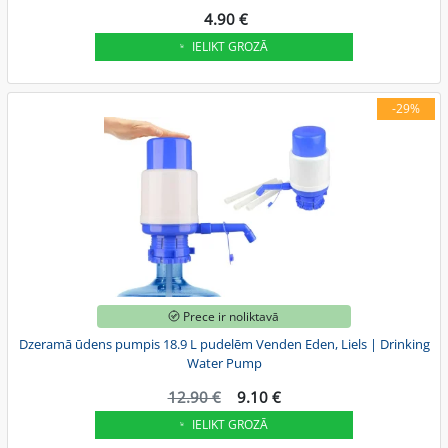
4.90 €
IELIKT GROZĀ
-29%
Prece ir noliktavā
Dzeramā ūdens pumpis 18.9 L pudelēm Venden Eden, Liels | Drinking
Water Pump
12.90 €
9.10 €
IELIKT GROZĀ