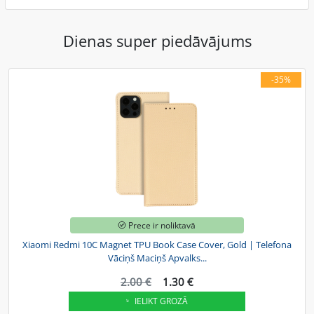
Dienas super piedāvājums
-35%
Prece ir noliktavā
Xiaomi Redmi 10C Magnet TPU Book Case Cover, Gold | Telefona
Vāciņš Maciņš Apvalks...
2.00 €
1.30 €
IELIKT GROZĀ