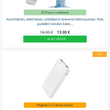
Prece ir noliktavā
Automātisks, elektriskais, uzlādējams dzeramā ūdens pumpis 18,9L
pudelēm Venden Eden,...
16.90 €
13.90 €
IELIKT GROZĀ
-17%
Piegāde 5-12 darba dienas