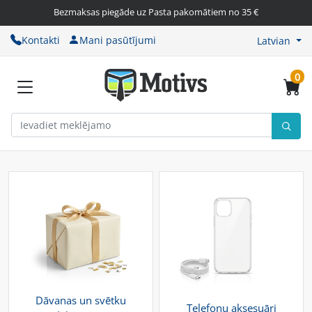
Bezmaksas piegāde uz Pasta pakomātiem no 35 €
Kontakti
Mani pasūtījumi
Latvian
0
Dāvanas un svētku
Telefonu aksesuāri