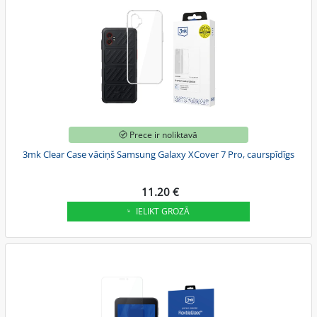
Prece ir noliktavā
3mk Clear Case vāciņš Samsung Galaxy XCover 7 Pro, caurspīdīgs
11.20 €
IELIKT GROZĀ