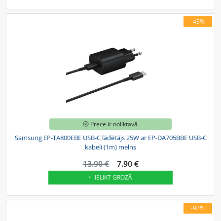
-43%
Prece ir noliktavā
Samsung EP-TA800EBE USB-C lādētājs 25W ar EP-DA705BBE USB-C
kabeli (1m) melns
13.90 €
7.90 €
IELIKT GROZĀ
-97%