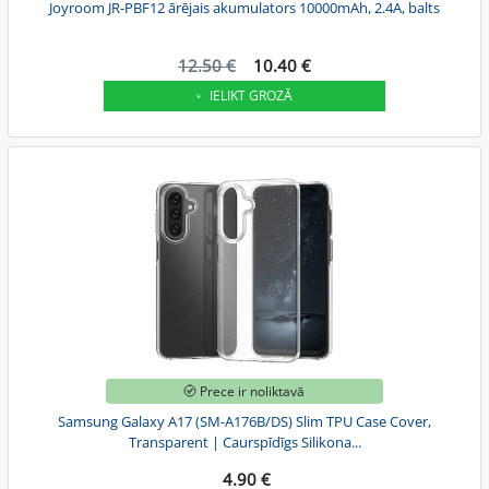
Joyroom JR-PBF12 ārējais akumulators 10000mAh, 2.4A, balts
12.50 €
10.40 €
IELIKT GROZĀ
Prece ir noliktavā
Samsung Galaxy A17 (SM-A176B/DS) Slim TPU Case Cover,
Transparent | Caurspīdīgs Silikona...
4.90 €