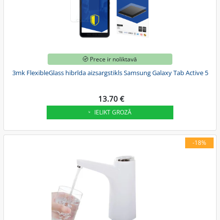
Prece ir noliktavā
3mk FlexibleGlass hibrīda aizsargstikls Samsung Galaxy Tab Active 5
13.70 €
IELIKT GROZĀ
-18%