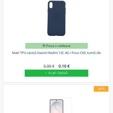
Prece ir noliktavā
Matt TPU vāciņš Xiaomi Redmi 13C 4G / Poco C65, tumši zils
3.30 €
0.10 €
IELIKT GROZĀ
-86%