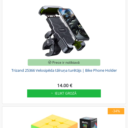
Prece ir noliktavā
Trizand 25366 Velosipēda tālruņa turētājs | Bike Phone Holder
14.00 €
IELIKT GROZĀ
-34%