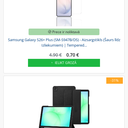
Prece ir noliktavā
Samsung Galaxy S26+ Plus (SM-S947B/DS) - Aizsargstikls (Šaurs līdz
Izliekumiem) | Tempered...
4.90 €
0.70 €
IELIKT GROZĀ
-31%