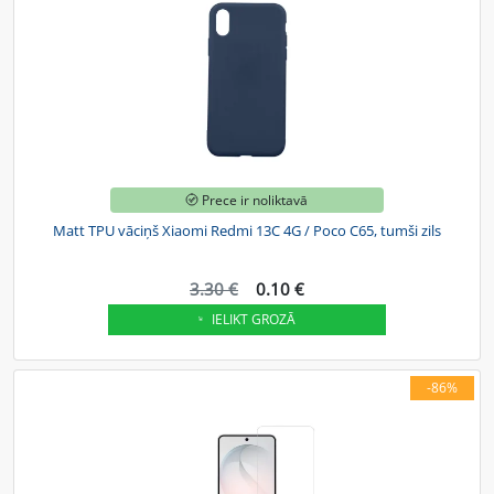
Prece ir noliktavā
Matt TPU vāciņš Xiaomi Redmi 13C 4G / Poco C65, tumši zils
3.30 €
0.10 €
IELIKT GROZĀ
-86%