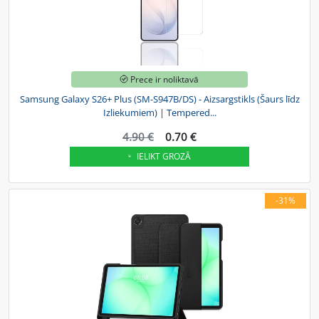
Prece ir noliktavā
Samsung Galaxy S26+ Plus (SM-S947B/DS) - Aizsargstikls (Šaurs līdz
Izliekumiem) | Tempered...
4.90 €
0.70 €
IELIKT GROZĀ
-31%