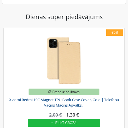
Dienas super piedāvājums
-35%
Prece ir noliktavā
Xiaomi Redmi 10C Magnet TPU Book Case Cover, Gold | Telefona
Vāciņš Maciņš Apvalks...
2.00 €
1.30 €
IELIKT GROZĀ