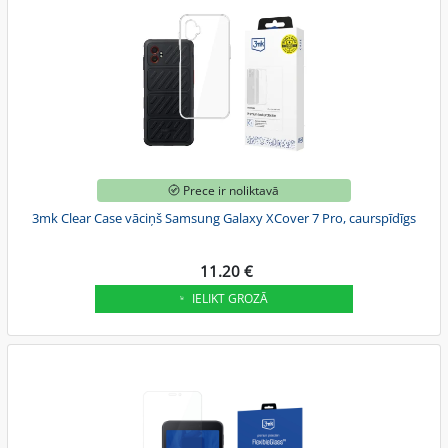
Prece ir noliktavā
3mk Clear Case vāciņš Samsung Galaxy XCover 7 Pro, caurspīdīgs
11.20 €
IELIKT GROZĀ