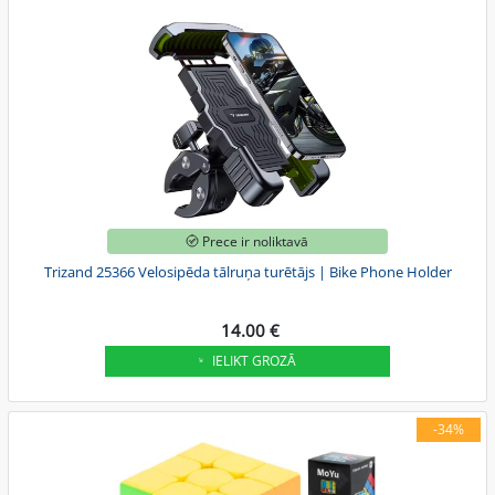
Prece ir noliktavā
Trizand 25366 Velosipēda tālruņa turētājs | Bike Phone Holder
14.00 €
IELIKT GROZĀ
-34%