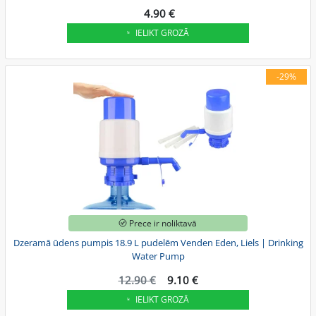
4.90 €
IELIKT GROZĀ
-29%
Prece ir noliktavā
Dzeramā ūdens pumpis 18.9 L pudelēm Venden Eden, Liels | Drinking
Water Pump
12.90 €
9.10 €
IELIKT GROZĀ