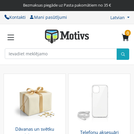
Bezmaksas piegāde uz Pasta pakomātiem no 35 €
Kontakti
Mani pasūtījumi
Latvian
0
Dāvanas un svētku
Telefonu aksesuāri