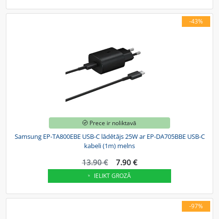
-43%
Prece ir noliktavā
Samsung EP-TA800EBE USB-C lādētājs 25W ar EP-DA705BBE USB-C
kabeli (1m) melns
13.90 €
7.90 €
IELIKT GROZĀ
-97%