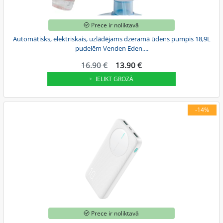
Prece ir noliktavā
Automātisks, elektriskais, uzlādējams dzeramā ūdens pumpis 18,9L
pudelēm Venden Eden,...
16.90 €
13.90 €
IELIKT GROZĀ
-14%
Prece ir noliktavā