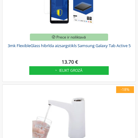
Prece ir noliktavā
3mk FlexibleGlass hibrīda aizsargstikls Samsung Galaxy Tab Active 5
13.70 €
IELIKT GROZĀ
-18%