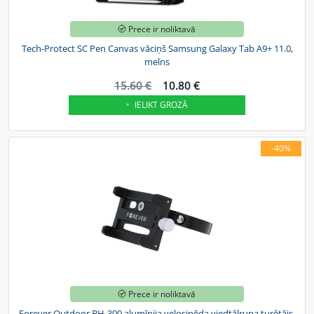
Prece ir noliktavā
Tech-Protect SC Pen Canvas vāciņš Samsung Galaxy Tab A9+ 11.0,
melns
15.60 €
10.80 €
IELIKT GROZĀ
-40%
Prece ir noliktavā
Forever Outdoor BH-300 alumīnija velosipēda viedtālruņa turētājs,