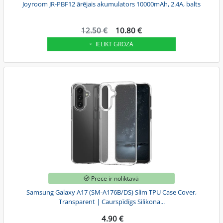
Joyroom JR-PBF12 ārējais akumulators 10000mAh, 2.4A, balts
12.50 €
10.80 €
IELIKT GROZĀ
Prece ir noliktavā
Samsung Galaxy A17 (SM-A176B/DS) Slim TPU Case Cover,
Transparent | Caurspīdīgs Silikona...
4.90 €