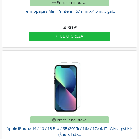
Prece ir noliktavā
Termopapīrs Mini Printerim 57 mm x 4,5 m, 5 gab.
4.30 €
IELIKT GROZĀ
Prece ir noliktavā
Apple iPhone 14 / 13 / 13 Pro / SE (2025) / 16e / 17e 6.1'' - Aizsargstikls
(Šaurs Līdz...