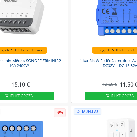
egāde 5-10 darba dienas
Piegāde 5-10 darba di
Bee mini slēdzis SONOFF ZBMINIR2
1 kanāla WiFi slēdža modulis 
10A 2400W
DC32V-1 DC 12-32
15.10 €
11.50 
12.60 €
IELIKT GROZĀ
IELIKT GROZĀ
JAUNUMS
-9%