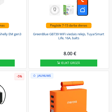
enas
Piegāde 7-15 darba dienas
 Shelly EM gen3
GreenBlue GB739 WiFi viedais relejs, Tuya/Smart
Life, 16A, balts
8.00 €
IELIKT GROZĀ
JAUNUMS
-5%