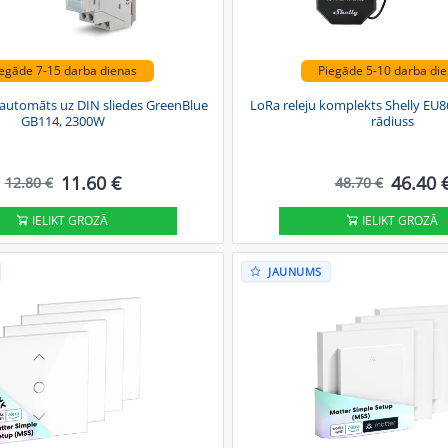
egāde 7-15 darba dienas
Piegāde 5-10 darba di
automāts uz DIN sliedes GreenBlue
LoRa releju komplekts Shelly EU
GB114, 2300W
rādiuss
11.60 €
46.40 
12.80 €
48.70 €
IELIKT GROZĀ
IELIKT GROZĀ
JAUNUMS