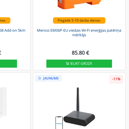
enas
Piegāde 5-10 darba dienas
868 Add-on 5km
Meross EM06P-EU viedais Wi-Fi enerģijas patēriņa
mērītājs
€
85.80 €
IELIKT GROZĀ
JAUNUMS
-11%