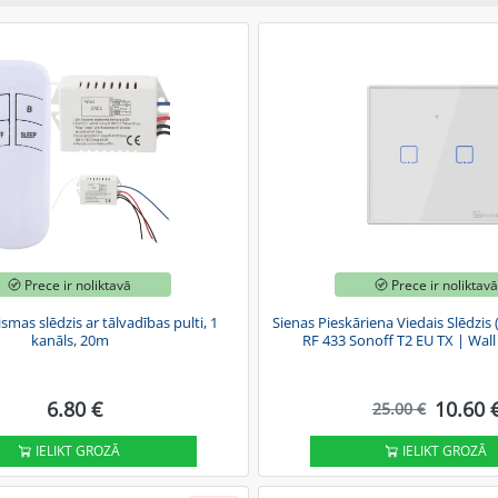
Prece ir noliktavā
Prece ir noliktav
mas slēdzis ar tālvadības pulti, 1
Sienas Pieskāriena Viedais Slēdzis (
kanāls, 20m
RF 433 Sonoff T2 EU TX | Wall
6.80 €
10.60 
25.00 €
IELIKT GROZĀ
IELIKT GROZĀ