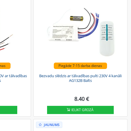
enas
Piegāde 7-15 darba dienas
V ar tālvadības
Bezvadu slēdzis ar tālvadības pulti 230V 4 kanāli
s
AG132B Balts
8.40 €
IELIKT GROZĀ
JAUNUMS