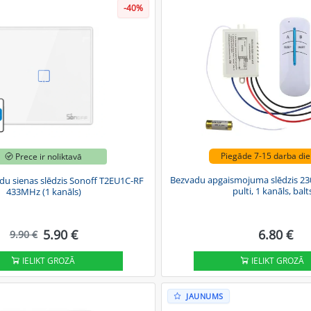
-40%
Piegāde 7-15 darba di
Prece ir noliktavā
Bezvadu apgaismojuma slēdzis 230
du sienas slēdzis Sonoff T2EU1C-RF
pulti, 1 kanāls, balt
433MHz (1 kanāls)
5.90 €
6.80 €
9.90 €
IELIKT GROZĀ
IELIKT GROZĀ
JAUNUMS