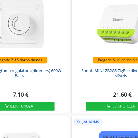
egāde 7-15 darba dienas
Piegāde 5-10 darba di
gtuma regulators (dimmers) 600W,
Sonoff MINI-ZB2GS ZigBee divu
Balts
slēdzis
7.10 €
21.60 €
IELIKT GROZĀ
IELIKT GROZĀ
JAUNUMS