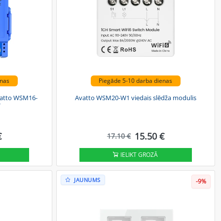
enas
Piegāde 5-10 darba dienas
Avatto WSM16-
Avatto WSM20-W1 viedais slēdža modulis
V
€
15.50 €
17.10 €
IELIKT GROZĀ
JAUNUMS
-9%