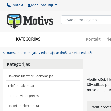
Kontakti
Mani pasūtījumi
KATEGORIJAS
Kontakti
Pi
Sākums
/
Preces mājai
/
Viedā māja un drošība
/
Viedie slēdži
Kategorijas
Dāvanas un svētku dekorācijas
Viedie slēdži 
tālvadības pul
Telefonu aksesuāri
mūsdienīga un
Foto un video preces
Datori un elektronika
Rādīt preces