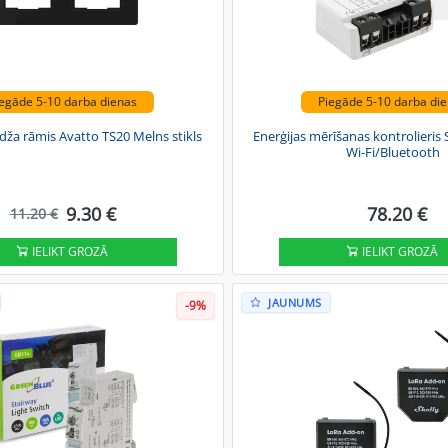
egāde 5-10 darba dienas
Piegāde 5-10 darba di
ēdža rāmis Avatto TS20 Melns stikls
Enerģijas mērīšanas kontrolieris
Wi-Fi/Bluetooth
9.30 €
78.20 €
11.20 €
IELIKT GROZĀ
IELIKT GROZĀ
JAUNUMS
-9%