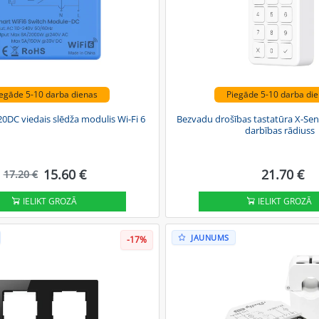
egāde 5-10 darba dienas
Piegāde 5-10 darba di
DC viedais slēdža modulis Wi-Fi 6
Bezvadu drošības tastatūra X-Se
darbības rādiuss
15.60 €
21.70 €
17.20 €
IELIKT GROZĀ
IELIKT GROZĀ
JAUNUMS
-17%