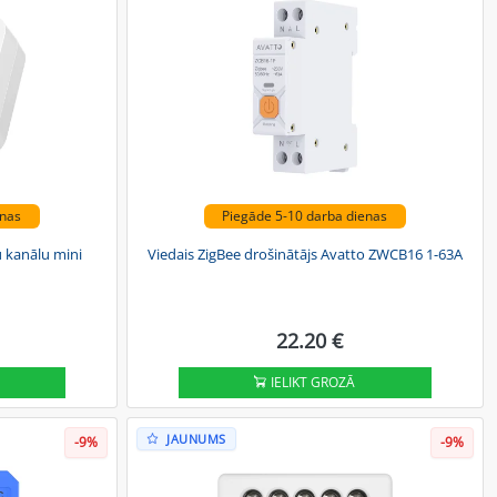
enas
Piegāde 5-10 darba dienas
 kanālu mini
Viedais ZigBee drošinātājs Avatto ZWCB16 1-63A
22.20 €
IELIKT GROZĀ
JAUNUMS
-9%
-9%