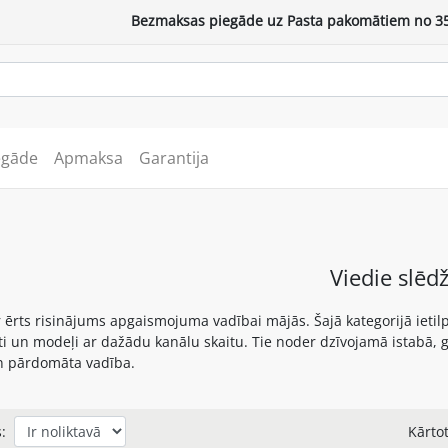
Bezmaksas piegāde uz Pasta pakomātiem no 35
egāde
Apmaksa
Garantija
Viedie slēdž
ir ērts risinājums apgaismojuma vadībai mājās. Šajā kategorijā ietil
ti un modeļi ar dažādu kanālu skaitu. Tie noder dzīvojamā istabā, gu
 pārdomāta vadība.
:
Kārtot