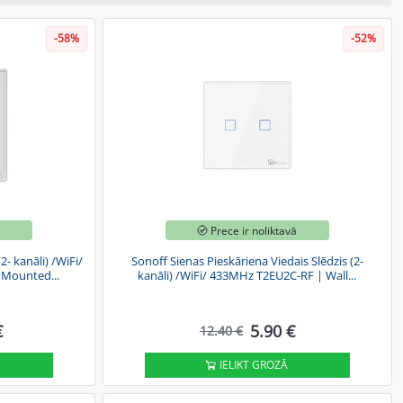
-58%
-52%
ā
Prece ir noliktavā
2- kanāli) /WiFi/
Sonoff Sienas Pieskāriena Viedais Slēdzis (2-
 Mounted...
kanāli) /WiFi/ 433MHz T2EU2C-RF | Wall...
€
5.90 €
12.40 €
IELIKT GROZĀ