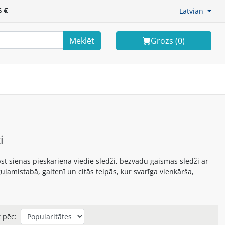
 €
Latvian
Meklēt
Grozs (
0
)
i
pst sienas pieskāriena viedie slēdži, bezvadu gaismas slēdži ar
ļamistabā, gaitenī un citās telpās, kur svarīga vienkārša,
 pēc: