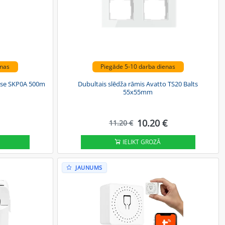
enas
Piegāde 5-10 darba dienas
nse SKP0A 500m
Dubultais slēdža rāmis Avatto TS20 Balts
55x55mm
10.20 €
11.20 €
IELIKT GROZĀ
JAUNUMS