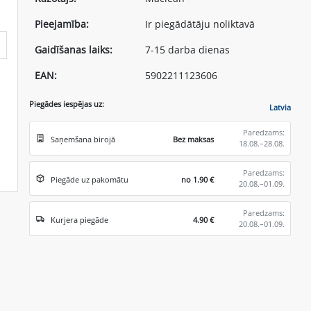
Pieejamība:
Ir piegādātāju noliktavā
Gaidīšanas laiks:
7-15 darba dienas
EAN:
5902211123606
Piegādes iespējas uz:
Latvia
Paredzams:
Saņemšana birojā
Bez maksas
18.08.–28.08.
Paredzams:
Piegāde uz pakomātu
no 1.90 €
20.08.–01.09.
Paredzams:
Kurjera piegāde
4.90 €
20.08.–01.09.