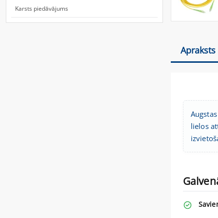
Karsts piedāvājums
Apraksts
Augstas
lielos a
izvietoš
Galven
Savien