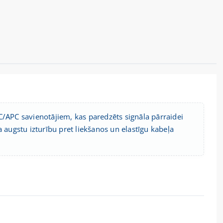
C/APC savienotājiem, kas paredzēts signāla pārraidei
 augstu izturību pret liekšanos un elastīgu kabeļa