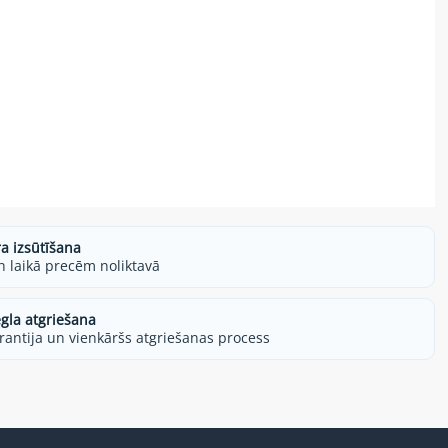
ra izsūtīšana
h laikā precēm noliktavā
egla atgriešana
rantija un vienkāršs atgriešanas process