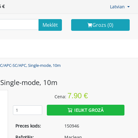
 €
Latvian
Meklēt
Grozs (
0
)
SC/APC-SC/APC, Single-mode, 10m
 Single-mode, 10m
7.90 €
Cena:
IELIKT GROZĀ
Preces kods:
150946
Ražotājs:
Maclean