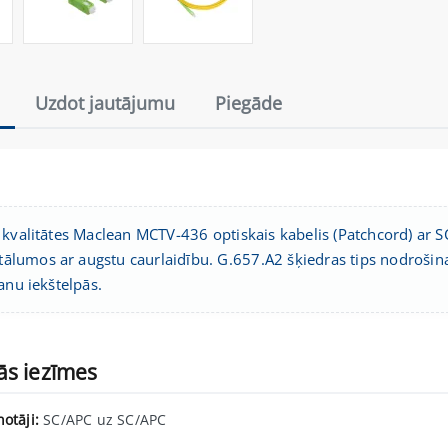
Uzdot jautājumu
Piegāde
 kvalitātes Maclean MCTV-436 optiskais kabelis (Patchcord) ar S
ttālumos ar augstu caurlaidību. G.657.A2 šķiedras tips nodrošina
anu iekštelpās.
ās iezīmes
otāji:
SC/APC uz SC/APC