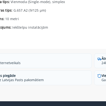
a tips:
Vienmoda (Single-mode), simplex
as tips:
G.657.A2 (9/125 µm)
ms:
10 metri
etojums:
Iekštelpu instalācijām
Āt
nternetveikals
24
s piegāde
Vi
z Latvijas Pasts pakomātiem
Ga