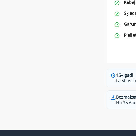
Kabeļ
Šķiedr
Garu
Pieli
15+ gadi
Latvijas i
Bezmaksa
No 35 € u