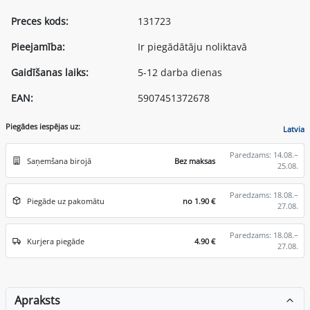
Preces kods:
131723
Pieejamība:
Ir piegādātāju noliktavā
Gaidīšanas laiks:
5-12 darba dienas
EAN:
5907451372678
Piegādes iespējas uz:
Latvia
Paredzams: 14.08.–
Saņemšana birojā
Bez maksas
25.08.
Paredzams: 18.08.–
Piegāde uz pakomātu
no 1.90 €
27.08.
Paredzams: 18.08.–
Kurjera piegāde
4.90 €
27.08.
Apraksts