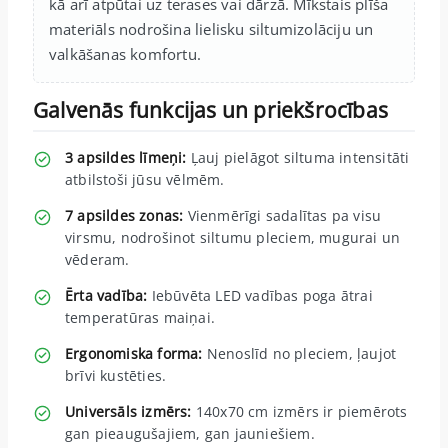
kā arī atpūtai uz terases vai dārzā. Mīkstais plīša
materiāls nodrošina lielisku siltumizolāciju un
valkāšanas komfortu.
Galvenās funkcijas un priekšrocības
3 apsildes līmeņi:
Ļauj pielāgot siltuma intensitāti
atbilstoši jūsu vēlmēm.
7 apsildes zonas:
Vienmērīgi sadalītas pa visu
virsmu, nodrošinot siltumu pleciem, mugurai un
vēderam.
Ērta vadība:
Iebūvēta LED vadības poga ātrai
temperatūras maiņai.
Ergonomiska forma:
Nenoslīd no pleciem, ļaujot
brīvi kustēties.
Universāls izmērs:
140x70 cm izmērs ir piemērots
gan pieaugušajiem, gan jauniešiem.