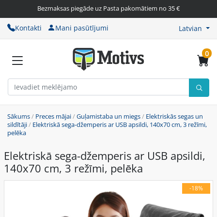
Bezmaksas piegāde uz Pasta pakomātiem no 35 €
Kontakti
Mani pasūtījumi
Latvian
0
Sākums
/
Preces mājai
/
Guļamistaba un miegs
/
Elektriskās segas un
sildītāji
/
Elektriskā sega-džemperis ar USB apsildi, 140x70 cm, 3 režīmi,
pelēka
Elektriskā sega-džemperis ar USB apsildi,
140x70 cm, 3 režīmi, pelēka
-18%