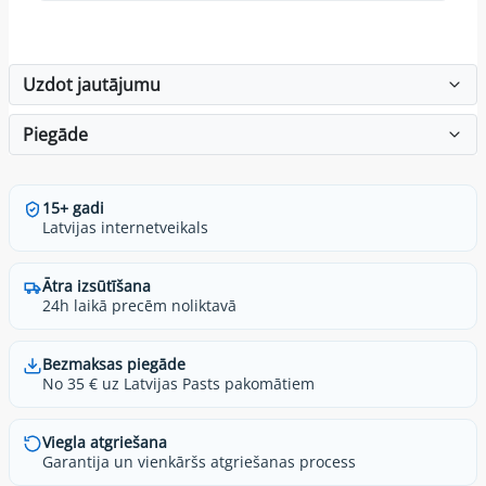
Uzdot jautājumu
Piegāde
15+ gadi
Latvijas internetveikals
Ātra izsūtīšana
24h laikā precēm noliktavā
Bezmaksas piegāde
No 35 € uz Latvijas Pasts pakomātiem
Viegla atgriešana
Garantija un vienkāršs atgriešanas process