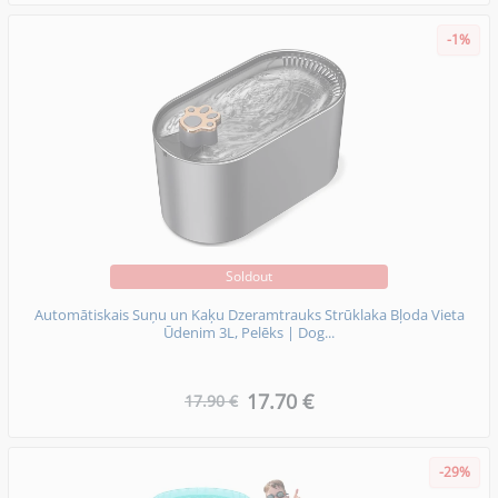
-1%
Soldout
Automātiskais Suņu un Kaķu Dzeramtrauks Strūklaka Bļoda Vieta
Ūdenim 3L, Pelēks | Dog...
17.70 €
17.90 €
-29%