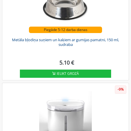
Piegāde 5-12 darba dienas
Metāla bļodiņa suņiem un kaķiem ar gumijas pamatni, 150 ml,
sudraba
5.10 €
IELIKT GROZĀ
-9%