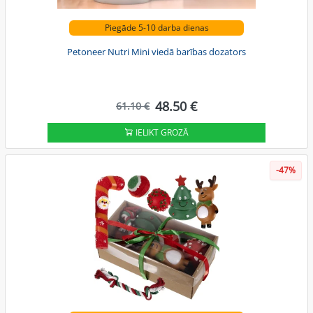
Piegāde 5-10 darba dienas
Petoneer Nutri Mini viedā barības dozators
48.50 €
61.10 €
IELIKT GROZĀ
-47%