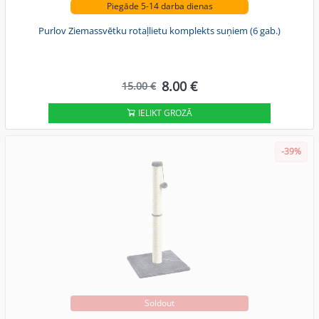
Piegāde 5-14 darba dienas
Purlov Ziemassvētku rotaļlietu komplekts suņiem (6 gab.)
8.00 €
15.00 €
IELIKT GROZĀ
-39%
Soldout