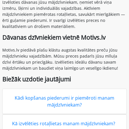
Izvēloties dāvanas jūsu mājdzīvniekam, ņemiet vērā viņa
izmēru, šķirni un individuālās vajadzības. Aktīviem
mājdzīvniekiem piemērotas rotaļlietas, savukārt mierīgākiem —
ērti guļamie piederumi. Ir svarīgi izvēlēties preces no
kvalitatīviem un drošiem materiāliem.
Dāvanas dzīvniekiem vietnē Motivs.lv
Motivs.lv piedāvā plašu klāstu augstas kvalitātes preču jūsu
mājdzīvnieku vajadzībām. Mūsu preces padarīs jūsu mīluļa
dzīvi ērtāku un priecīgāku. Izvēlieties ideālu dāvanu savam
mājdzīvniekam un baudiet viņa laimīgo un veselīgo ikdienu!
Biežāk uzdotie jautājumi
Kādi kopšanas piederumi ir piemēroti manam
mājdzīvniekam?
Kā izvēlēties rotaļlietas manam mājdzīvniekam?