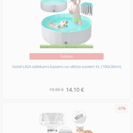
Soldout
Gotel L82A saliekams baseins un sētiņa suņiem XL (100x30cm)
14.10 €
19.90 €
-37%