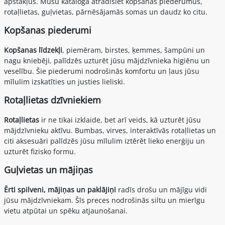
apstākļus. Mūsu katalogā atradīsiet kopšanas piederumus,
rotaļlietas, guļvietas, pārnēsājamās somas un daudz ko citu.
Kopšanas piederumi
Kopšanas līdzekļi
, piemēram, birstes, ķemmes, šampūni un
nagu kniebēji, palīdzēs uzturēt jūsu mājdzīvnieka higiēnu un
veselību. Šie piederumi nodrošinās komfortu un ļaus jūsu
mīlulim izskatīties un justies lieliski.
Rotaļlietas dzīvniekiem
Rotaļlietas
ir ne tikai izklaide, bet arī veids, kā uzturēt jūsu
mājdzīvnieku aktīvu. Bumbas, virves, interaktīvās rotaļlietas un
citi aksesuāri palīdzēs jūsu mīlulim iztērēt lieko enerģiju un
uzturēt fizisko formu.
Guļvietas un mājiņas
Ērti spilveni, mājiņas un paklājiņi
radīs drošu un mājīgu vidi
jūsu mājdzīvniekam. Šīs preces nodrošinās siltu un mierīgu
vietu atpūtai un spēku atjaunošanai.