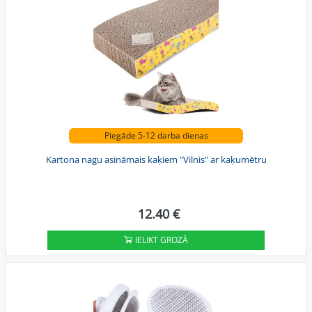
Piegāde 5-12 darba dienas
Kartona nagu asināmais kaķiem "Vilnis" ar kaķumētru
12.40 €
IELIKT GROZĀ