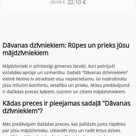
22.10 €
28.90 €
Dāvanas dzīvniekiem: Rūpes un prieks jūsu
mājdzīvniekiem
Mājdzīvnieki ir pilntiesīgi ģimenes locekļi, kuri pelnījuši
vislabāko aprūpi un uzmanību. Sadaļā "Dāvanas dzīvniekiem"
vietnē Motivs.lv atradīsiet visu nepieciešamo, lai nodrošinātu
jūsu mīlulim komfortu, veselību un prieku. Mūsu piedāvājumā
ir dažādas preces kaķiem, suņiem un citiem mājdzīvniekiem.
Kādas preces ir pieejamas sadaļā "Dāvanas
dzīvniekiem"?
Mēs piedāvājam dažādas preces, kas palīdzēs jums rūpēties
par jūsu mājdzīvnieku, izklaidēt viņu un radīt ērtus dzīves