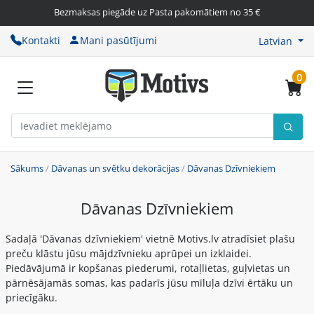
Bezmaksas piegāde uz Pasta pakomātiem no 35 €
Kontakti
Mani pasūtījumi
Latvian
0
Sākums
/
Dāvanas un svētku dekorācijas
/
Dāvanas Dzīvniekiem
Dāvanas Dzīvniekiem
Sadaļā 'Dāvanas dzīvniekiem' vietnē Motivs.lv atradīsiet plašu
preču klāstu jūsu mājdzīvnieku aprūpei un izklaidei.
Piedāvājumā ir kopšanas piederumi, rotaļlietas, guļvietas un
pārnēsājamās somas, kas padarīs jūsu mīluļa dzīvi ērtāku un
priecīgāku.