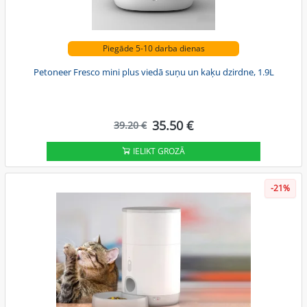
Piegāde 5-10 darba dienas
Petoneer Fresco mini plus viedā suņu un kaķu dzirdne, 1.9L
35.50 €
39.20 €
IELIKT GROZĀ
-21%