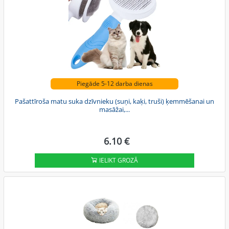
Piegāde 5-12 darba dienas
Pašattīroša matu suka dzīvnieku (suņi, kaķi, truši) ķemmēšanai un
masāžai,...
6.10 €
IELIKT GROZĀ