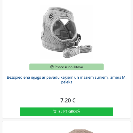
Prece ir noliktavā
Bezspiediena iejūgs ar pavadu kaķiem un maziem suņiem, izmērs M,
pelēks
7.20 €
IELIKT GROZĀ