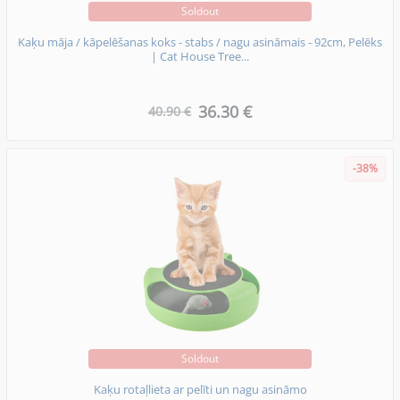
Soldout
Kaķu māja / kāpelēšanas koks - stabs / nagu asināmais - 92cm, Pelēks
| Cat House Tree...
36.30 €
40.90 €
-38%
Soldout
Kaķu rotaļlieta ar pelīti un nagu asināmo