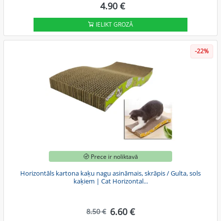
4.90 €
IELIKT GROZĀ
-22%
Prece ir noliktavā
Horizontāls kartona kaķu nagu asināmais, skrāpis / Gulta, sols
kaķiem | Cat Horizontal...
6.60 €
8.50 €