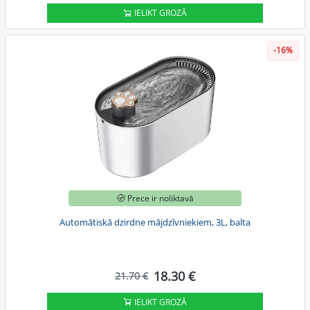
IELIKT GROZĀ
-16%
Prece ir noliktavā
Automātiskā dzirdne mājdzīvniekiem, 3L, balta
18.30 €
21.70 €
IELIKT GROZĀ