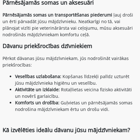
Pārnēsājamās somas un aksesuāri
Pārnēsājamās somas un transportēšanas piederumi
ļauj droši
un ērti pārvadāt jūsu mājdzīvnieku. Neatkarīgi no tā, vai
plānojat vizīti pie veterinārārsta vai ceļojumu, mūsu aksesuāri
nodrošinās mājdzīvniekam komfortu ceļā.
Dāvanu priekšrocības dzīvniekiem
Pērkot dāvanas jūsu mājdzīvniekam, jūs nodrošināt vairākas
priekšrocības:
Veselības uzlabošana:
Kopšanas līdzekļi palīdz uzturēt
jūsu mājdzīvnieka higiēnu un veselību.
Aktivitāte un izklaide:
Rotaļlietas veicina fizisko aktivitāti
un novērš garlaicību.
Komforts un drošība:
Guļvietas un pārnēsājamās somas
nodrošina mājdzīvniekam ērtu un drošu vidi.
Kā izvēlēties ideālu dāvanu jūsu mājdzīvniekam?