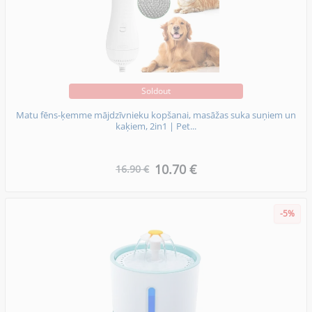
Soldout
Matu fēns-ķemme mājdzīvnieku kopšanai, masāžas suka suņiem un
kaķiem, 2in1 | Pet...
10.70 €
16.90 €
-5%