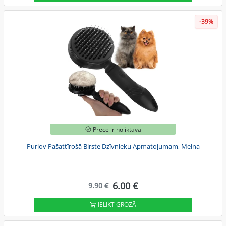
-39%
Prece ir noliktavā
Purlov Pašattīrošā Birste Dzīvnieku Apmatojumam, Melna
6.00 €
9.90 €
IELIKT GROZĀ