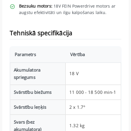
Bezsuku motors:
18V FEIN Powerdrive motors ar
augstu efektivitāti un ilgu kalpošanas laiku.
Tehniskā specifikācija
Parametrs
Vērtība
Akumulatora
18 V
spriegums
Svārstību biežums
11 000 - 18 500 min-1
Svārstību leņķis
2 x 1.7°
Svars (bez
1.32 kg
akumulatora)