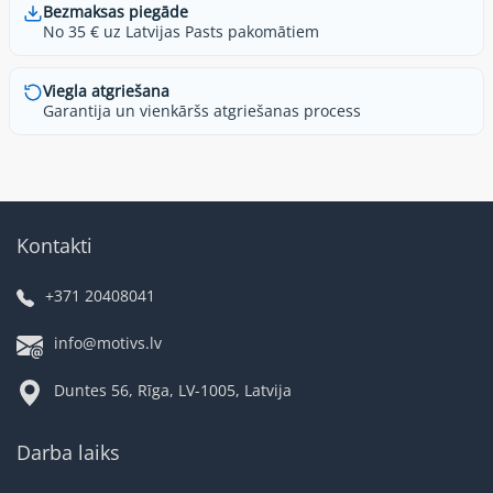
Bezmaksas piegāde
No 35 € uz Latvijas Pasts pakomātiem
Viegla atgriešana
Garantija un vienkāršs atgriešanas process
Kontakti
+371 20408041
info@motivs.lv
Duntes 56, Rīga, LV-1005, Latvija
Darba laiks