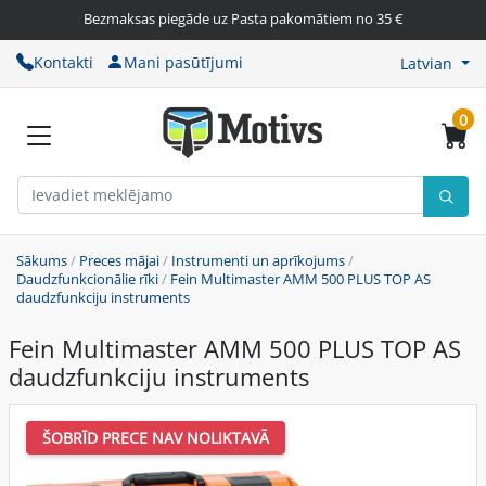
Bezmaksas piegāde uz Pasta pakomātiem no 35 €
Kontakti
Mani pasūtījumi
Latvian
0
Sākums
/
Preces mājai
/
Instrumenti un aprīkojums
/
Daudzfunkcionālie rīki
/
Fein Multimaster AMM 500 PLUS TOP AS
daudzfunkciju instruments
Fein Multimaster AMM 500 PLUS TOP AS
daudzfunkciju instruments
ŠOBRĪD PRECE NAV NOLIKTAVĀ