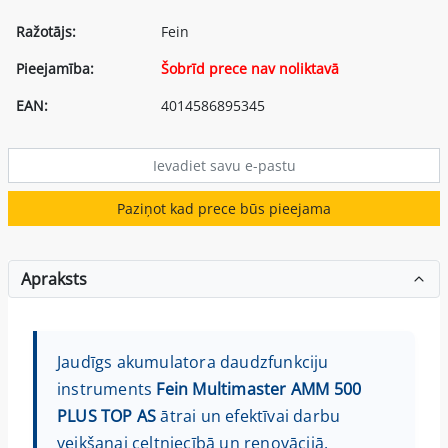
Ražotājs:
Fein
Pieejamība:
Šobrīd prece nav noliktavā
EAN:
4014586895345
Paziņot kad prece būs pieejama
Apraksts
Jaudīgs akumulatora daudzfunkciju
instruments
Fein Multimaster AMM 500
PLUS TOP AS
ātrai un efektīvai darbu
veikšanai celtniecībā un renovācijā.