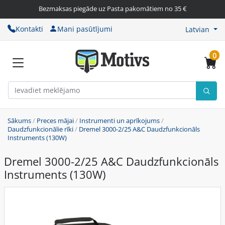
Bezmaksas piegāde uz Pasta pakomātiem no 35 €
Kontakti
Mani pasūtījumi
Latvian
0
Sākums
/
Preces mājai
/
Instrumenti un aprīkojums
/
Daudzfunkcionālie rīki
/
Dremel 3000-2/25 A&C Daudzfunkcionāls
Instruments (130W)
Dremel 3000-2/25 A&C Daudzfunkcionāls
Instruments (130W)