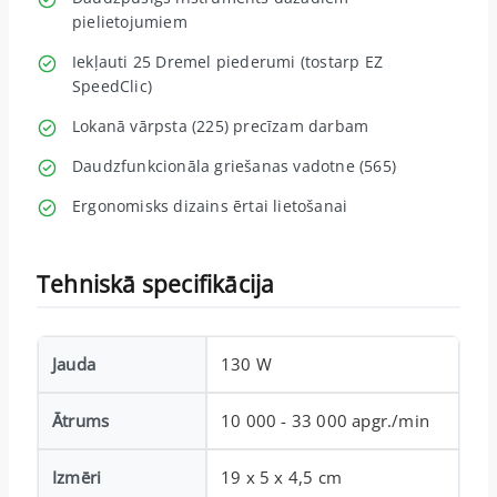
pielietojumiem
Iekļauti 25 Dremel piederumi (tostarp EZ
SpeedClic)
Lokanā vārpsta (225) precīzam darbam
Daudzfunkcionāla griešanas vadotne (565)
Ergonomisks dizains ērtai lietošanai
Tehniskā specifikācija
Jauda
130 W
Ātrums
10 000 - 33 000 apgr./min
Izmēri
19 x 5 x 4,5 cm