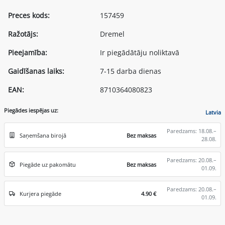
Preces kods:
157459
Ražotājs:
Dremel
Pieejamība:
Ir piegādātāju noliktavā
Gaidīšanas laiks:
7-15 darba dienas
EAN:
8710364080823
Piegādes iespējas uz:
Latvia
Paredzams: 18.08.–
Saņemšana birojā
Bez maksas
28.08.
Paredzams: 20.08.–
Piegāde uz pakomātu
Bez maksas
01.09.
Paredzams: 20.08.–
Kurjera piegāde
4.90 €
01.09.