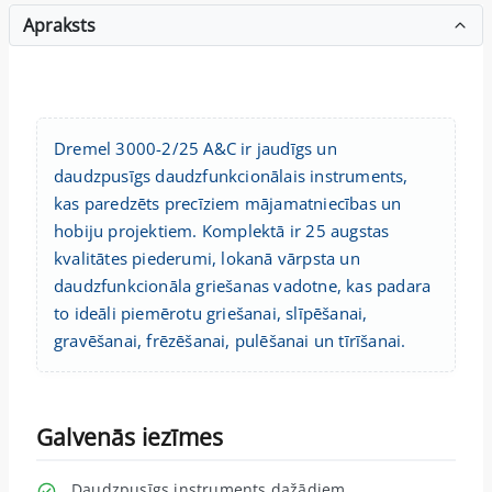
Apraksts
Dremel 3000-2/25 A&C ir jaudīgs un
daudzpusīgs daudzfunkcionālais instruments,
kas paredzēts precīziem mājamatniecības un
hobiju projektiem. Komplektā ir 25 augstas
kvalitātes piederumi, lokanā vārpsta un
daudzfunkcionāla griešanas vadotne, kas padara
to ideāli piemērotu griešanai, slīpēšanai,
gravēšanai, frēzēšanai, pulēšanai un tīrīšanai.
Galvenās iezīmes
Daudzpusīgs instruments dažādiem