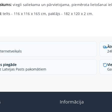
iskums:
viegli saliekama un pārvietojama, piemērota lietošanai ie
i:
telts - 116 x 116 x 165 cm, paklājs - 182 x 120 x 2 cm.
Āt
nternetveikals
24
s piegāde
Vi
z Latvijas Pasts pakomātiem
Ga
s
Informācija