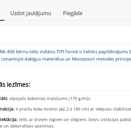
Uzdot jautājumu
Piegāde
k-406 bērnu telts indiāņu TIPI formā ir lielisks papildinājums b
, izmantojot dabīgus materiālus un Montessori metodes princip
ās iezīmes:
iāls:
elpojošs kokvilnas maisījums (175 g/m2).
rukcija:
4 priežu koka mietiņi (ø2,2 x 189 cm) ar iekļautu stabiliza
ektācija:
telts ar diviem logiem un slēģiem, biezs izolācijas paklā
ne un dekoratīvas spalviņas.