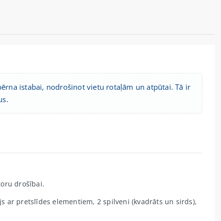
ērna istabai, nodrošinot vietu rotaļām un atpūtai. Tā ir
us.
toru drošībai.
js ar pretslīdes elementiem, 2 spilveni (kvadrāts un sirds),