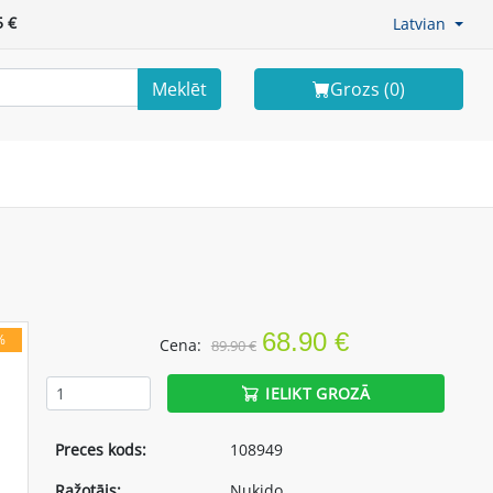
 €
Latvian
Meklēt
Grozs (
0
)
68.90 €
%
Cena:
89.90 €
IELIKT GROZĀ
Preces kods:
108949
Ražotājs:
Nukido