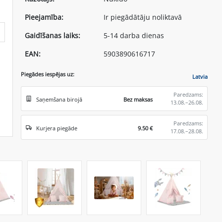
Pieejamība:
Ir piegādātāju noliktavā
Gaidīšanas laiks:
5-14 darba dienas
EAN:
5903890616717
Piegādes iespējas uz:
Latvia
Paredzams:
Saņemšana birojā
Bez maksas
13.08.–26.08.
Paredzams:
Kurjera piegāde
9.50 €
17.08.–28.08.