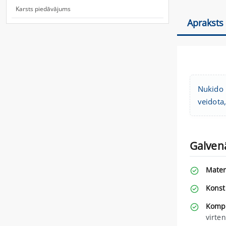
Karsts piedāvājums
Apraksts
Nukido N
veidota
Galven
Mater
Konst
Kompl
virte