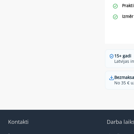
Prakt
Izmēr
15+ gadi
Latvijas i
Bezmaksa
No 35 € u
Kontakti
Darba laik