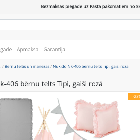
Bezmaksas piegāde uz Pasta pakomātiem no 35
egāde
Apmaksa
Garantija
.
/
Bērnu teltis un manēžas
/
Nukido Nk-406 bērnu telts Tipi, gaiši rozā
-406 bērnu telts Tipi, gaiši rozā
-23