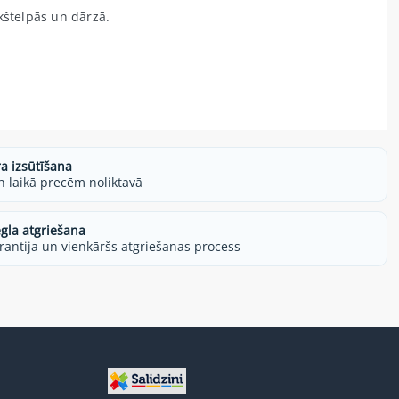
kštelpās un dārzā.
ra izsūtīšana
h laikā precēm noliktavā
egla atgriešana
rantija un vienkāršs atgriešanas process