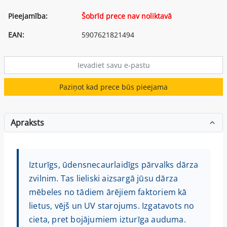
Pieejamība:
Šobrīd prece nav noliktavā
EAN:
5907621821494
Paziņot kad prece būs pieejama
Apraksts
Izturīgs, ūdensnecaurlaidīgs pārvalks dārza
zvilnim. Tas lieliski aizsargā jūsu dārza
mēbeles no tādiem ārējiem faktoriem kā
lietus, vējš un UV starojums. Izgatavots no
cieta, pret bojājumiem izturīga auduma.