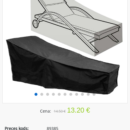
13.20 €
Cena:
14.50 €
Preces kods:
89385