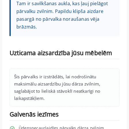
Tam ir savilkšanas aukla, kas ļauj pielāgot
pārvalku zvilnim. Papildu klipša aizdare
pasargā no pārvalka noraušanas vēja
brāzmās.
Uzticama aizsardzība jūsu mēbelēm
Šis pārvalks ir izstrādāts, lai nodrošinātu
maksimālu aizsardzību jūsu dārza zvilnim,
saglabājot to lieliskā stāvoklī neatkarīgi no
laikapstākļiem.
Galvenās iezīmes
Ūdensnecaurlaidīgs pārvalks dārza zvilnim.