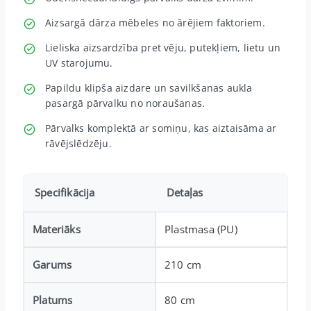
Aizsargā dārza mēbeles no ārējiem faktoriem.
Lieliska aizsardzība pret vēju, putekļiem, lietu un
UV starojumu.
Papildu klipša aizdare un savilkšanas aukla
pasargā pārvalku no noraušanas.
Pārvalks komplektā ar somiņu, kas aiztaisāma ar
rāvējslēdzēju.
Specifikācija
Detaļas
Materiāks
Plastmasa (PU)
Garums
210 cm
Platums
80 cm