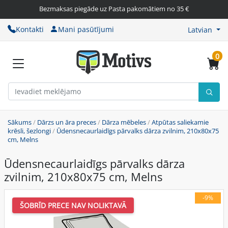
Bezmaksas piegāde uz Pasta pakomātiem no 35 €
Kontakti
Mani pasūtījumi
Latvian
0
Sākums
/
Dārzs un āra preces
/
Dārza mēbeles
/
Atpūtas saliekamie
krēsli, šezlongi
/
Ūdensnecaurlaidīgs pārvalks dārza zvilnim, 210x80x75
cm, Melns
Ūdensnecaurlaidīgs pārvalks dārza
zvilnim, 210x80x75 cm, Melns
-9%
ŠOBRĪD PRECE NAV NOLIKTAVĀ