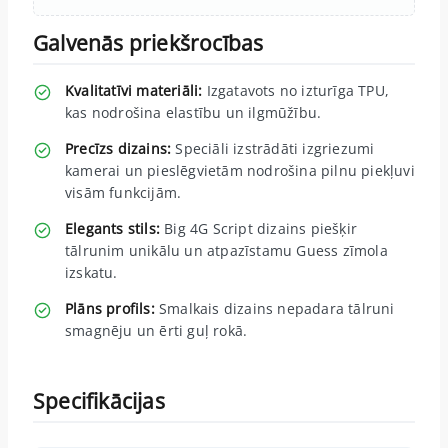
Galvenās priekšrocības
Kvalitatīvi materiāli:
Izgatavots no izturīga TPU,
kas nodrošina elastību un ilgmūžību.
Precīzs dizains:
Speciāli izstrādāti izgriezumi
kamerai un pieslēgvietām nodrošina pilnu piekļuvi
visām funkcijām.
Elegants stils:
Big 4G Script dizains piešķir
tālrunim unikālu un atpazīstamu Guess zīmola
izskatu.
Plāns profils:
Smalkais dizains nepadara tālruni
smagnēju un ērti guļ rokā.
Specifikācijas