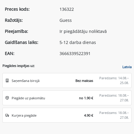
Preces kods:
136322
Ražotājs:
Guess
Pieejamība:
Ir piegādātāju noliktavā
Gaidīšanas laiks:
5-12 darba dienas
EAN:
3666339522391
Piegādes iespējas uz:
Latvia
Paredzams: 14.08.–
Saņemšana birojā
Bez maksas
25.08.
Paredzams: 18.08.–
Piegāde uz pakomātu
no 1.90 €
27.08.
Paredzams: 18.08.–
Kurjera piegāde
4.90 €
27.08.