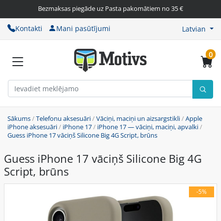
Bezmaksas piegāde uz Pasta pakomātiem no 35 €
Kontakti
Mani pasūtījumi
Latvian
0
Sākums
/
Telefonu aksesuāri
/
Vāciņi, maciņi un aizsargstikli
/
Apple
iPhone aksesuāri
/
iPhone 17
/
iPhone 17 — vāciņi, maciņi, apvalki
/
Guess iPhone 17 vāciņš Silicone Big 4G Script, brūns
Guess iPhone 17 vāciņš Silicone Big 4G
Script, brūns
-5%