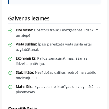
Galvenās iezīmes
Divi vienā:
Dozators trauku mazgāšanas līdzeklim
un ziepēm.
Vieta sūklim:
Īpaši paredzēta vieta sūkļa ērtai
uzglabāšanai.
Ekonomisks:
Palīdz samazināt mazgāšanas
līdzekļa patēriņu.
Stabilitāte:
Neslīdošas uzlikas nodrošina stabilu
novietojumu.
Materiāls:
Izgatavots no izturīgas un viegli tīrāmas
plastmasas.