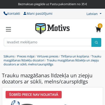
Bezmaksas piegāde uz Pasta pakomātiem no 35 €
Kontakti
Mani pasūtījumi
Latvian
0
Sākums
/
Preces mājai
/
Virtuves preces
/
Tīrīšana un kopšana
/
Trauku
mazgāšanas līdzekļu dozatori
/
Trauku mazgāšanas līdzekļa un ziepju
dozators ar sūkli, melns/caurspīdīgs
Trauku mazgāšanas līdzekļa un ziepju
dozators ar sūkli, melns/caurspīdīgs
ŠOBRĪD PRECE NAV NOLIKTAVĀ