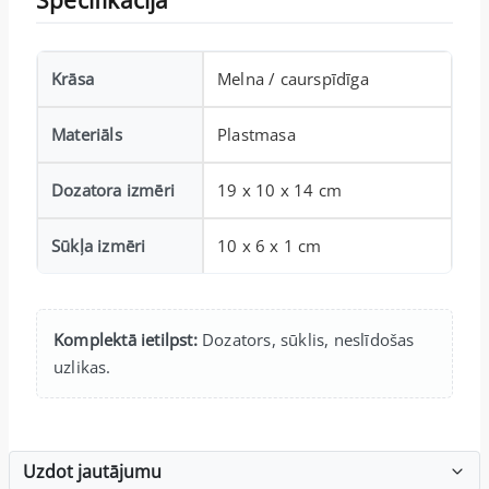
Specifikācija
Krāsa
Melna / caurspīdīga
Materiāls
Plastmasa
Dozatora izmēri
19 x 10 x 14 cm
Sūkļa izmēri
10 x 6 x 1 cm
Komplektā ietilpst:
Dozators, sūklis, neslīdošas
uzlikas.
Uzdot jautājumu