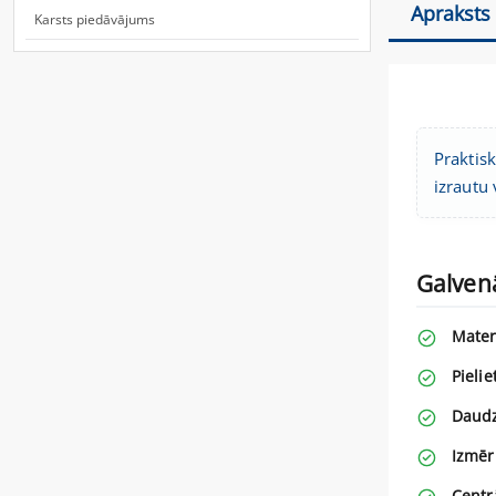
Apraksts
Karsts piedāvājums
Praktisk
izrautu
Galven
Mater
Pieli
Daud
Izmēr
Centr