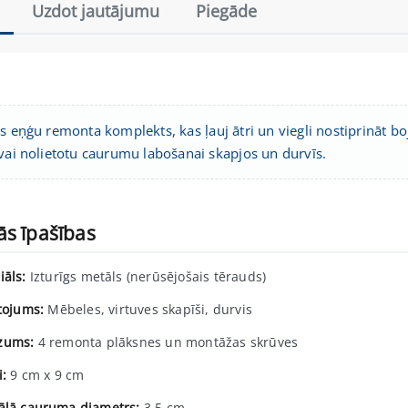
Uzdot jautājumu
Piegāde
s eņģu remonta komplekts, kas ļauj ātri un viegli nostiprināt b
 vai nolietotu caurumu labošanai skapjos un durvīs.
ās īpašības
iāls:
Izturīgs metāls (nerūsējošais tērauds)
etojums:
Mēbeles, virtuves skapīši, durvis
zums:
4 remonta plāksnes un montāžas skrūves
i:
9 cm x 9 cm
ālā cauruma diametrs:
3,5 cm