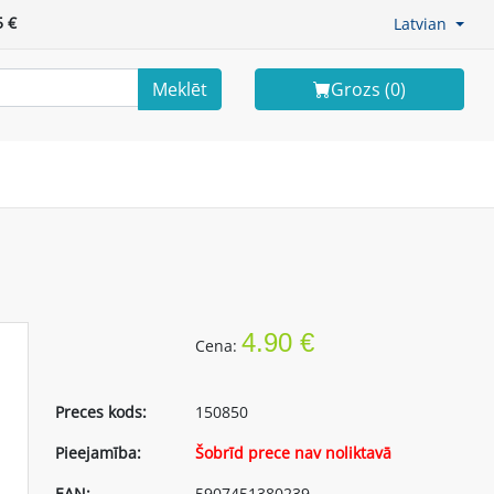
 €
Latvian
Meklēt
Grozs (
0
)
4.90 €
Cena:
Preces kods:
150850
Pieejamība:
Šobrīd prece nav noliktavā
EAN:
5907451380239