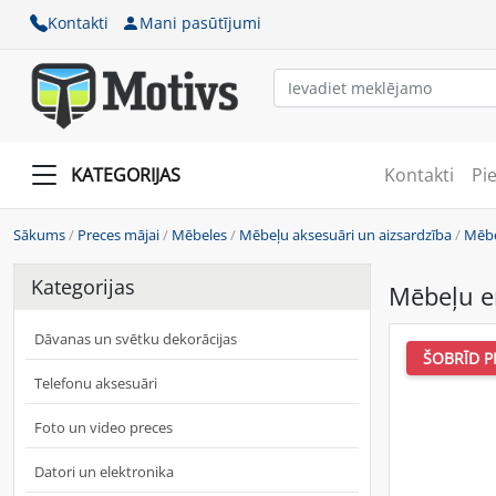
Kontakti
Mani pasūtījumi
KATEGORIJAS
Kontakti
Pi
Sākums
/
Preces mājai
/
Mēbeles
/
Mēbeļu aksesuāri un aizsardzība
/
Mēbe
Kategorijas
Mēbeļu e
Dāvanas un svētku dekorācijas
ŠOBRĪD P
Telefonu aksesuāri
Foto un video preces
Datori un elektronika