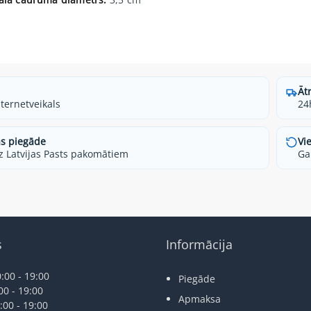
Āt
nternetveikals
24
s piegāde
Vi
z Latvijas Pasts pakomātiem
Ga
s
Informācija
:00 - 19:00
Piegāde
00 - 19:00
Apmaksa
:00 - 19:00