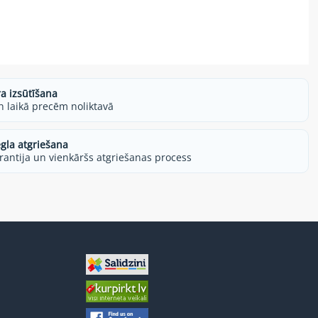
ra izsūtīšana
h laikā precēm noliktavā
egla atgriešana
rantija un vienkāršs atgriešanas process