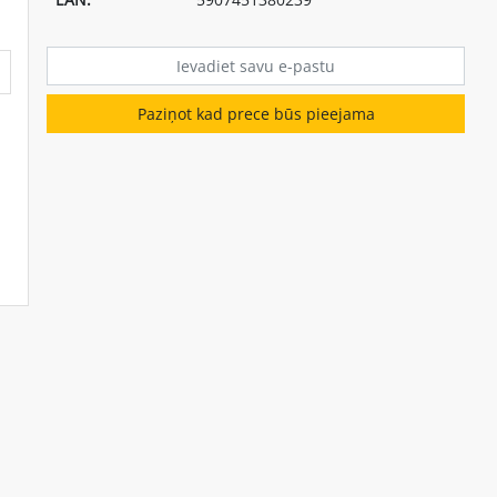
Paziņot kad prece būs pieejama