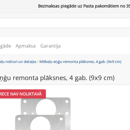
Bezmaksas piegāde uz Pasta pakomātiem no 35
egāde
Apmaksa
Garantija
ļu rokturi un detaļas
/
Mēbeļu eņģu remonta plāksnes, 4 gab. (9x9 cm)
ņģu remonta plāksnes, 4 gab. (9x9 cm)
RECE NAV NOLIKTAVĀ