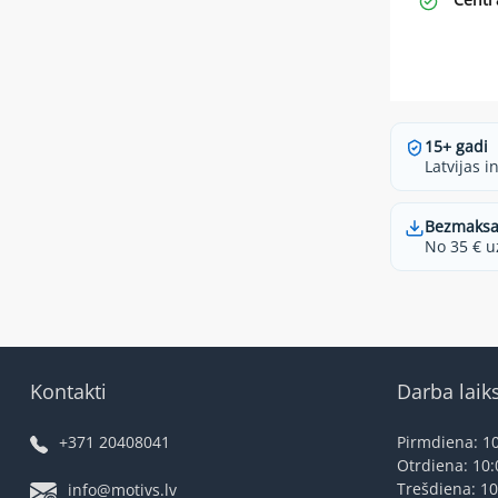
15+ gadi
Latvijas i
Bezmaksa
No 35 € u
Kontakti
Darba laik
+371 20408041
Pirmdiena: 10
Otrdiena: 10:
Trešdiena: 10
info@motivs.lv