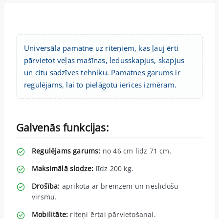
Universāla pamatne uz riteņiem, kas ļauj ērti
pārvietot veļas mašīnas, ledusskapjus, skapjus
un citu sadzīves tehniku. Pamatnes garums ir
regulējams, lai to pielāgotu ierīces izmēram.
Galvenās funkcijas:
Regulējams garums:
no 46 cm līdz 71 cm.
Maksimālā slodze:
līdz 200 kg.
Drošība:
aprīkota ar bremzēm un neslīdošu
virsmu.
Mobilitāte:
riteņi ērtai pārvietošanai.