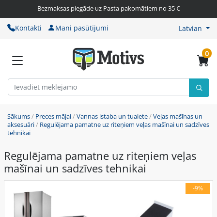
Bezmaksas piegāde uz Pasta pakomātiem no 35 €
Kontakti
Mani pasūtījumi
Latvian
0
Sākums
/
Preces mājai
/
Vannas istaba un tualete
/
Veļas mašīnas un
aksesuāri
/
Regulējama pamatne uz riteņiem veļas mašīnai un sadzīves
tehnikai
Regulējama pamatne uz riteņiem veļas
mašīnai un sadzīves tehnikai
-9%