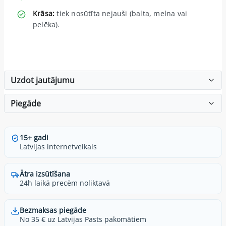
Krāsa:
tiek nosūtīta nejauši (balta, melna vai
pelēka).
Uzdot jautājumu
Piegāde
15+ gadi
Latvijas internetveikals
Ātra izsūtīšana
24h laikā precēm noliktavā
Bezmaksas piegāde
No 35 € uz Latvijas Pasts pakomātiem