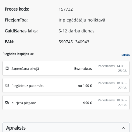
Preces kods:
157732
Pieejamība:
Ir piegādātāju noliktavā
Gaidīšanas laiks:
5-12 darba dienas
EAN:
5907451340943
Piegādes iespējas uz:
Latvia
Paredzams: 14.08.–
Saņemšana birojā
Bez maksas
25.08.
Paredzams: 18.08.–
Piegāde uz pakomātu
no 1.90 €
27.08.
Paredzams: 18.08.–
Kurjera piegāde
4.90 €
27.08.
Apraksts