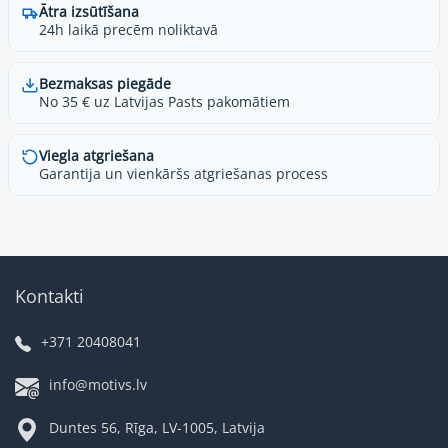
Ātra izsūtīšana
24h laikā precēm noliktavā
Bezmaksas piegāde
No 35 € uz Latvijas Pasts pakomātiem
Viegla atgriešana
Garantija un vienkāršs atgriešanas process
Kontakti
+371 20408041
info@motivs.lv
Duntes 56, Rīga, LV-1005, Latvija