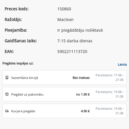
Preces kods:
150860
Ražotājs:
Maclean
Pieejamība:
Ir piegādātāju noliktavā
Gaidīšanas laiks:
7-15 darba dienas
EAN:
5902211113720
Piegādes iespējas uz:
Latvia
Paredzams: 17.08.–
Saņemšana birojā
Bez maksas
27.08.
Paredzams: 19.08.–
Piegāde uz pakomātu
no 1.90 €
31.08.
Paredzams: 19.08.–
Kurjera piegāde
4.90 €
31.08.