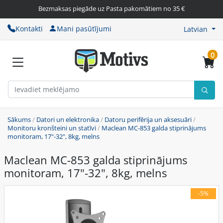
Bezmaksas piegāde uz Pasta pakomātiem no 35 €
Kontakti
Mani pasūtījumi
Latvian
0
Sākums
/
Datori un elektronika
/
Datoru perifērija un aksesuāri
/
Monitoru kronšteini un statīvi
/
Maclean MC-853 galda stiprinājums
monitoram, 17"-32", 8kg, melns
Maclean MC-853 galda stiprinājums
monitoram, 17"-32", 8kg, melns
-5%