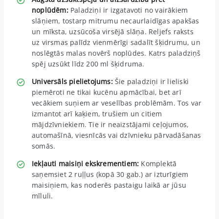
noplūdēm:
Paladziņi ir izgatavoti no vairākiem
slāņiem, tostarp mitrumu necaurlaidīgas apakšas
un mīksta, uzsūcoša virsējā slāņa. Reljefs raksts
uz virsmas palīdz vienmērīgi sadalīt šķidrumu, un
noslēgtās malas novērš noplūdes. Katrs paladziņš
spēj uzsūkt līdz 200 ml šķidruma.
Universāls pielietojums:
Šie paladziņi ir lieliski
piemēroti ne tikai kucēnu apmācībai, bet arī
vecākiem suņiem ar veselības problēmām. Tos var
izmantot arī kaķiem, trušiem un citiem
mājdzīvniekiem. Tie ir neaizstājami ceļojumos,
automašīnā, viesnīcās vai dzīvnieku pārvadāšanas
somās.
Iekļauti maisiņi ekskrementiem:
Komplektā
saņemsiet 2 ruļļus (kopā 30 gab.) ar izturīgiem
maisiņiem, kas noderēs pastaigu laikā ar jūsu
mīluli.