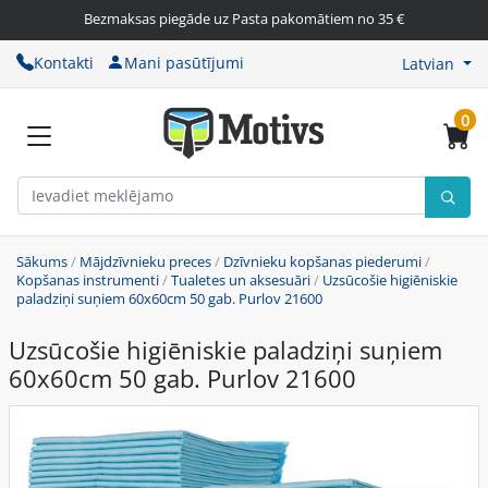
Bezmaksas piegāde uz Pasta pakomātiem no 35 €
Kontakti
Mani pasūtījumi
Latvian
0
Sākums
/
Mājdzīvnieku preces
/
Dzīvnieku kopšanas piederumi
/
Kopšanas instrumenti
/
Tualetes un aksesuāri
/
Uzsūcošie higiēniskie
paladziņi suņiem 60x60cm 50 gab. Purlov 21600
Uzsūcošie higiēniskie paladziņi suņiem
60x60cm 50 gab. Purlov 21600