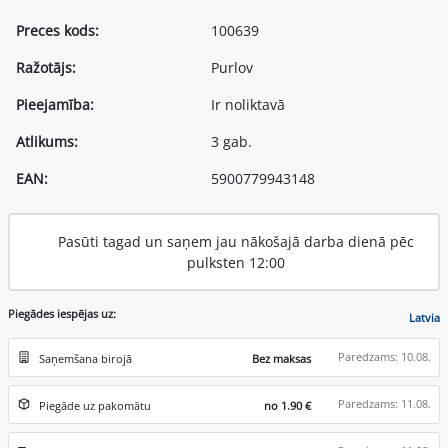
Preces kods:
100639
Ražotājs:
Purlov
Pieejamība:
Ir noliktavā
Atlikums:
3 gab.
EAN:
5900779943148
Pasūti tagad un saņem jau nākošajā darba dienā pēc
pulksten 12:00
Piegādes iespējas uz:
Latvia
Paredzams: 10.08.
Saņemšana birojā
Bez maksas
Paredzams: 11.08.
Piegāde uz pakomātu
no 1.90 €