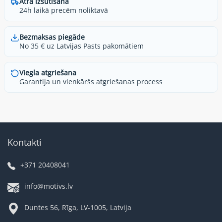
Ātra izsūtīšana
24h laikā precēm noliktavā
Bezmaksas piegāde
No 35 € uz Latvijas Pasts pakomātiem
Viegla atgriešana
Garantija un vienkāršs atgriešanas process
Kontakti
+371 20408041
info@motivs.lv
Duntes 56, Rīga, LV-1005, Latvija