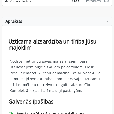
Paredzams: 11.08.
Kurjera piegāde
4.90 €
Apraksts
Uzticama aizsardzība un tīrība jūsu
mājoklim
Nodrošiniet tīrību savās mājās ar šiem īpaši
uzsūcošajiem higiēniskajiem paladziņiem. Tie ir
ideāli piemēroti kucēnu apmācībai, kā arī vecāku vai
slimu mājdzīvnieku atbalstam, piedāvājot uzticamu
grīdas, mēbeļu un dzīvnieku gultu aizsardzību.
Komplektā iekļauti arī maisiņi pastaigām.
Galvenās īpašības
Augsta uzsūktspēja un aizsardzība pret