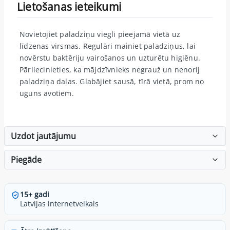
Lietošanas ieteikumi
Novietojiet paladziņu viegli pieejamā vietā uz
līdzenas virsmas. Regulāri mainiet paladziņus, lai
novērstu baktēriju vairošanos un uzturētu higiēnu.
Pārliecinieties, ka mājdzīvnieks negrauž un nenorij
paladziņa daļas. Glabājiet sausā, tīrā vietā, prom no
uguns avotiem.
Uzdot jautājumu
Piegāde
15+ gadi
Latvijas internetveikals