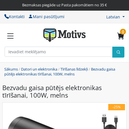
Bezmaksas piegāde uz Pasta pakomātiem no 35 €
Kontakti
Mani pasūtījumi
Latvian
0
Sākums
/
Datori un elektronika
/
Tīrīšanas līdzekļi
/
Bezvadu gaisa
pūtējs elektronikas tīrīšanai, 100W, melns
Bezvadu gaisa pūtējs elektronikas
tīrīšanai, 100W, melns
-25%