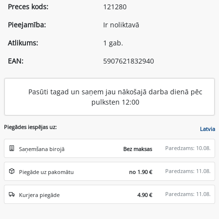
Preces kods:
121280
Pieejamība:
Ir noliktavā
Atlikums:
1 gab.
EAN:
5907621832940
Pasūti tagad un saņem jau nākošajā darba dienā pēc
pulksten 12:00
Piegādes iespējas uz:
Latvia
Paredzams: 10.08.
Saņemšana birojā
Bez maksas
Paredzams: 11.08.
Piegāde uz pakomātu
no 1.90 €
Paredzams: 11.08.
Kurjera piegāde
4.90 €