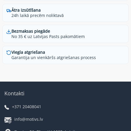
Ātra izsūtīšana
24h laikā precēm noliktavā
Bezmaksas piegāde
No 35 € uz Latvijas Pasts pakomātiem
Viegla atgriešana
Garantija un vienkāršs atgriešanas process
Kontakti
+371 20408041
info@motivs.lv