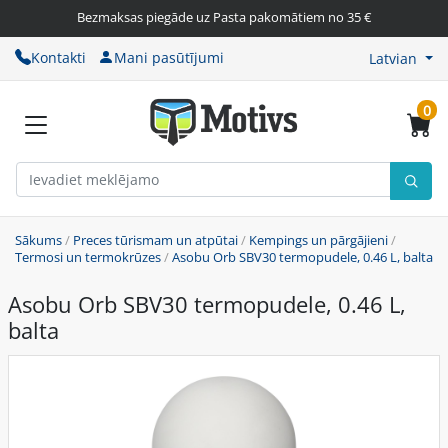
Bezmaksas piegāde uz Pasta pakomātiem no 35 €
Kontakti
Mani pasūtījumi
Latvian
0
Sākums
/
Preces tūrismam un atpūtai
/
Kempings un pārgājieni
/
Termosi un termokrūzes
/
Asobu Orb SBV30 termopudele, 0.46 L, balta
Asobu Orb SBV30 termopudele, 0.46 L,
balta