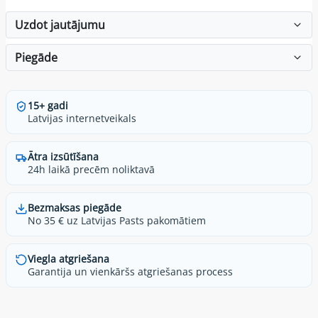
Uzdot jautājumu
Piegāde
15+ gadi
Latvijas internetveikals
Ātra izsūtīšana
24h laikā precēm noliktavā
Bezmaksas piegāde
No 35 € uz Latvijas Pasts pakomātiem
Viegla atgriešana
Garantija un vienkāršs atgriešanas process