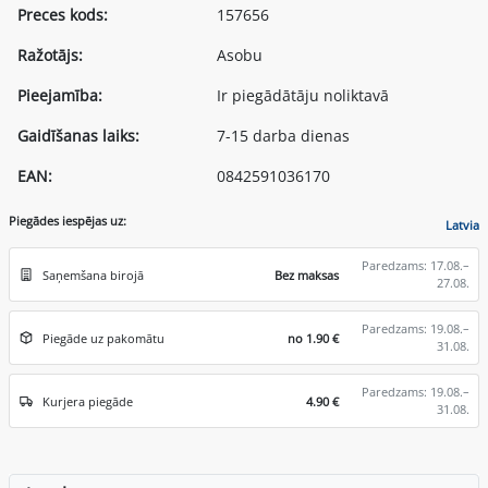
Preces kods:
157656
Ražotājs:
Asobu
Pieejamība:
Ir piegādātāju noliktavā
Gaidīšanas laiks:
7-15 darba dienas
EAN:
0842591036170
Piegādes iespējas uz:
Latvia
Paredzams: 17.08.–
Saņemšana birojā
Bez maksas
27.08.
Paredzams: 19.08.–
Piegāde uz pakomātu
no 1.90 €
31.08.
Paredzams: 19.08.–
Kurjera piegāde
4.90 €
31.08.