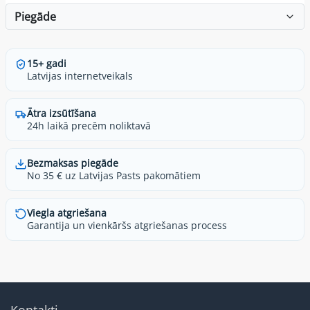
Piegāde
15+ gadi
Latvijas internetveikals
Ātra izsūtīšana
24h laikā precēm noliktavā
Bezmaksas piegāde
No 35 € uz Latvijas Pasts pakomātiem
Viegla atgriešana
Garantija un vienkāršs atgriešanas process
Kontakti