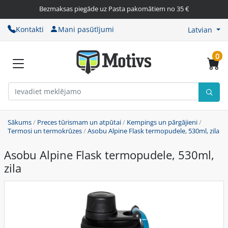
Bezmaksas piegāde uz Pasta pakomātiem no 35 €
Kontakti
Mani pasūtījumi
Latvian
0
Sākums
/
Preces tūrismam un atpūtai
/
Kempings un pārgājieni
/
Termosi un termokrūzes
/
Asobu Alpine Flask termopudele, 530ml, zila
Asobu Alpine Flask termopudele, 530ml,
zila