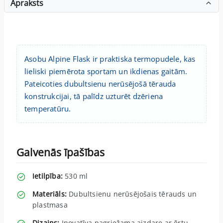
Apraksts
Asobu Alpine Flask ir praktiska termopudele, kas
lieliski piemērota sportam un ikdienas gaitām.
Pateicoties dubultsienu nerūsējošā tērauda
konstrukcijai, tā palīdz uzturēt dzēriena
temperatūru.
Galvenās īpašības
Ietilpība:
530 ml
Materiāls:
Dubultsienu nerūsējošais tērauds un
plastmasa
Dizains:
Inovatīva pagriežama aizdare ar ērtu