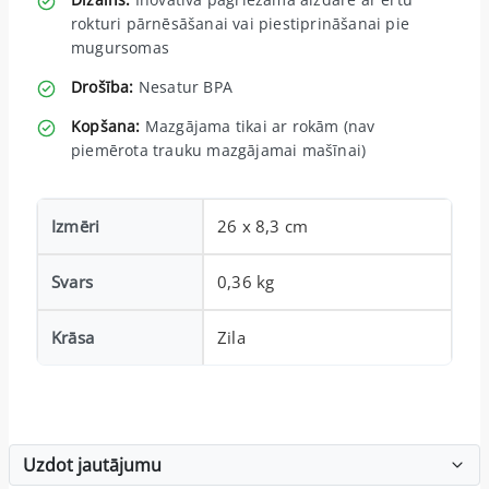
rokturi pārnēsāšanai vai piestiprināšanai pie
mugursomas
Drošība:
Nesatur BPA
Kopšana:
Mazgājama tikai ar rokām (nav
piemērota trauku mazgājamai mašīnai)
Izmēri
26 x 8,3 cm
Svars
0,36 kg
Krāsa
Zila
Uzdot jautājumu