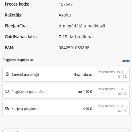
Preces kods:
157647
Ražotājs:
Asobu
Pieejamība:
Ir piegādātāju noliktavā
Gaidīšanas laiks:
7-15 darba dienas
EAN:
0842591039898
Piegādes iespējas uz:
Latvia
Paredzams: 19.08.–
Saņemšana birojā
Bez maksas
31.08.
Paredzams: 21.08.–
Piegāde uz pakomātu
no 1.90 €
02.09.
Paredzams: 21.08.–
Kurjera piegāde
4.90 €
02.09.