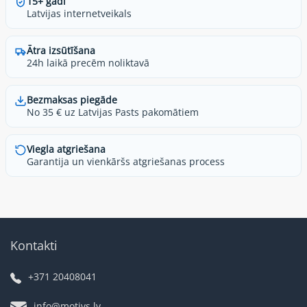
15+ gadi
Latvijas internetveikals
Ātra izsūtīšana
24h laikā precēm noliktavā
Bezmaksas piegāde
No 35 € uz Latvijas Pasts pakomātiem
Viegla atgriešana
Garantija un vienkāršs atgriešanas process
Kontakti
+371 20408041
info@motivs.lv