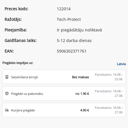
Preces kods:
122014
Ražotājs:
Tech-Protect
Pieejamība:
Ir piegādātāju noliktavā
Gaidīšanas laiks:
5-12 darba dienas
EAN:
5906302371761
Piegādes iespējas uz:
Latvia
Paredzams: 14.08.–
Saņemšana birojā
Bez maksas
25.08.
Paredzams: 18.08.–
Piegāde uz pakomātu
no 1.90 €
27.08.
Paredzams: 18.08.–
Kurjera piegāde
4.90 €
27.08.