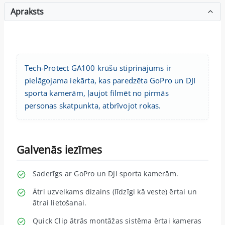
Apraksts
Tech-Protect GA100 krūšu stiprinājums ir
pielāgojama iekārta, kas paredzēta GoPro un DJI
sporta kamerām, ļaujot filmēt no pirmās
personas skatpunkta, atbrīvojot rokas.
Galvenās iezīmes
Saderīgs ar GoPro un DJI sporta kamerām.
Ātri uzvelkams dizains (līdzīgi kā veste) ērtai un
ātrai lietošanai.
Quick Clip ātrās montāžas sistēma ērtai kameras