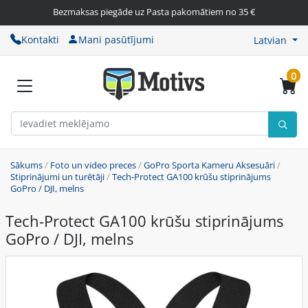
Bezmaksas piegāde uz Pasta pakomātiem no 35 €
Kontakti
Mani pasūtījumi
Latvian
0
Sākums
/
Foto un video preces
/
GoPro Sporta Kameru Aksesuāri
/
Stiprinājumi un turētāji
/
Tech-Protect GA100 krūšu stiprinājums
GoPro / DJI, melns
Tech-Protect GA100 krūšu stiprinājums
GoPro / DJI, melns