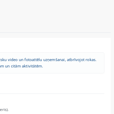
isku video un fotoattēlu uzņemšanai, atbrīvojot rokas.
am un citām aktivitātēm.
ris).