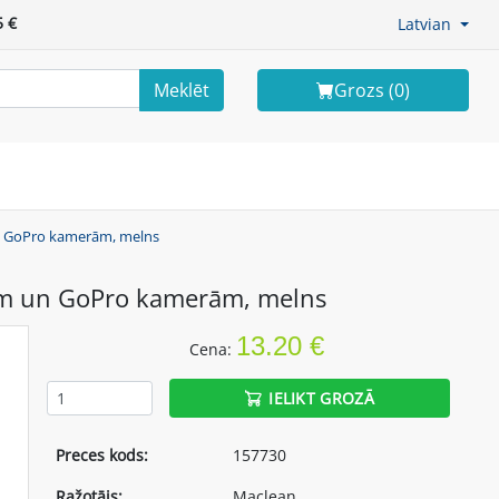
 €
Latvian
Meklēt
Grozs (
0
)
un GoPro kamerām, melns
nam un GoPro kamerām, melns
13.20 €
Cena:
IELIKT GROZĀ
Preces kods:
157730
Ražotājs:
Maclean