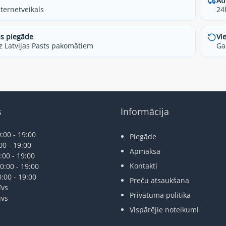
Āt
nternetveikals
24
s piegāde
Vi
z Latvijas Pasts pakomātiem
Ga
s
Informācija
:00 - 19:00
Piegāde
00 - 19:00
Apmaksa
:00 - 19:00
Kontakti
0:00 - 19:00
0:00 - 19:00
Preču atsaukšana
īvs
Privātuma politika
īvs
Vispārējie noteikumi