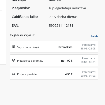
Pieejamība:
Ir piegādātāju noliktavā
Gaidīšanas laiks:
7-15 darba dienas
EAN:
5902211112181
Piegādes iespējas uz:
Latvia
Paredzams:
Saņemšana birojā
Bez maksas
18.08.–28.08.
Paredzams:
Piegāde uz pakomātu
no 1.90 €
20.08.–01.09.
Paredzams:
Kurjera piegāde
4.90 €
20.08.–01.09.