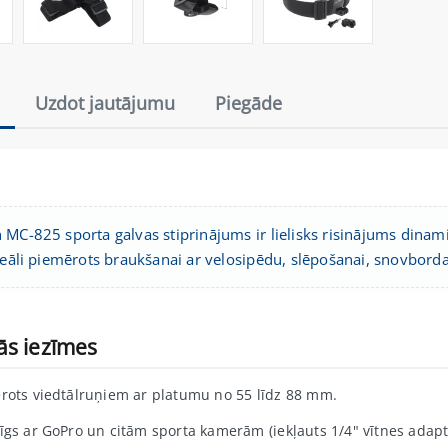
Uzdot jautājumu
Piegāde
 MC-825 sporta galvas stiprinājums ir lielisks risinājums dinam
ideāli piemērots braukšanai ar velosipēdu, slēpošanai, snovbord
ās iezīmes
rots viedtālruņiem ar platumu no 55 līdz 88 mm.
īgs ar GoPro un citām sporta kamerām (iekļauts 1/4" vītnes adapte