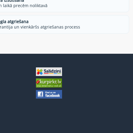
ra izsūtīšana
h laikā precēm noliktavā
egla atgriešana
rantija un vienkāršs atgriešanas process