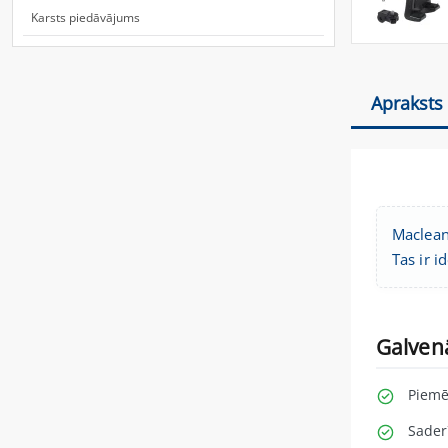
Karsts piedāvājums
Apraksts
Maclean
Tas ir 
Galven
Piemē
Sader