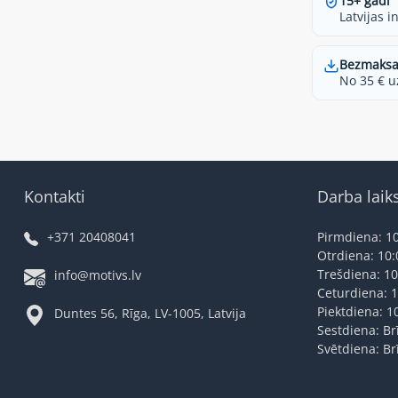
15+ gadi
Latvijas i
Bezmaksa
No 35 € u
Kontakti
Darba laik
+371 20408041
Pirmdiena: 10
Otrdiena: 10:
Trešdiena: 10
info@motivs.lv
Ceturdiena: 1
Piektdiena: 1
Duntes 56, Rīga, LV-1005, Latvija
Sestdiena: Br
Svētdiena: Br