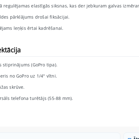
bā regulējamas elastīgās siksnas, kas der jebkuram galvas izmēram
īdes pārklājums drošai fiksācijai.
ējams leņķis ērtai kadrēšanai.
ktācija
s stiprinājums (GoPro tipa).
eris no GoPro uz 1/4" vītni.
žas skrūve.
rsāls telefona turētājs (55-88 mm).