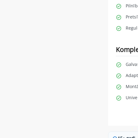
Pilnī
Pretsl
Regul
Komple
Galva
Adapt
Montā
Unive