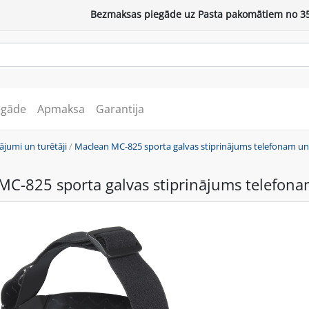
Bezmaksas piegāde uz Pasta pakomātiem no 35
egāde
Apmaksa
Garantija
ājumi un turētāji
/
Maclean MC-825 sporta galvas stiprinājums telefonam 
MC-825 sporta galvas stiprinājums telefo