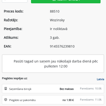
Preces kods:
88510
Ražotājs:
Wozinsky
Pieejamība:
Ir noliktavā
Atlikums:
3 gab.
EAN:
9145576239810
Pasūti tagad un saņem jau nākošajā darba dienā pēc
pulksten 12:00
Piegādes iespējas uz:
Latvia
Paredzams: 10.08.
Saņemšana birojā
Bez maksas
Paredzams: 11.08.
Piegāde uz pakomātu
no 1.90 €