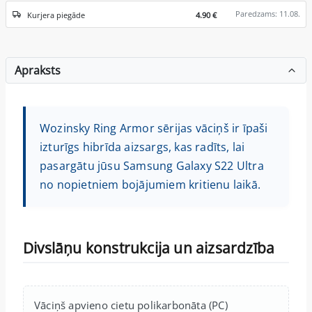
Paredzams: 11.08.
Kurjera piegāde
4.90 €
Apraksts
Wozinsky Ring Armor sērijas vāciņš ir īpaši
izturīgs hibrīda aizsargs, kas radīts, lai
pasargātu jūsu Samsung Galaxy S22 Ultra
no nopietniem bojājumiem kritienu laikā.
Divslāņu konstrukcija un aizsardzība
Vāciņš apvieno cietu polikarbonāta (PC)