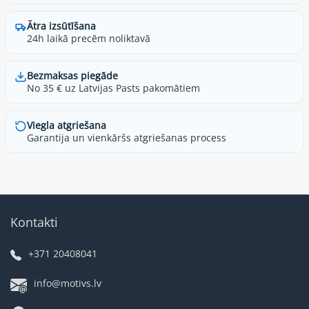
Ātra izsūtīšana
24h laikā precēm noliktavā
Bezmaksas piegāde
No 35 € uz Latvijas Pasts pakomātiem
Viegla atgriešana
Garantija un vienkāršs atgriešanas process
Kontakti
+371 20408041
info@motivs.lv