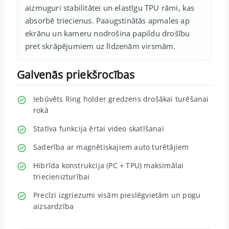
aizmuguri stabilitātei un elastīgu TPU rāmi, kas
absorbē triecienus. Paaugstinātās apmales ap
ekrānu un kameru nodrošina papildu drošību
pret skrāpējumiem uz līdzenām virsmām.
Galvenās priekšrocības
Iebūvēts Ring holder gredzens drošākai turēšanai
rokā
Statīva funkcija ērtai video skatīšanai
Saderība ar magnētiskajiem auto turētājiem
Hibrīda konstrukcija (PC + TPU) maksimālai
triecienizturībai
Precīzi izgriezumi visām pieslēgvietām un pogu
aizsardzība