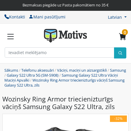
Bezmaksas piegāde uz Pasta pakomātiem no 35 €
Kontakti
Mani pasūtījumi
Latvian
0
Sākums
/
Telefonu aksesuāri
/
Vāciņi, maciņi un aizsargstikli
/
Samsung
/
Galaxy S22 Ultra 5G (SM-S908)
/
Samsung Galaxy S22 Ultra Vāciņi
Maciņi Apvalki
/
Wozinsky Ring Armor triecienizturīgs vāciņš Samsung
Galaxy S22 Ultra, zils
Wozinsky Ring Armor triecienizturīgs
vāciņš Samsung Galaxy S22 Ultra, zils
-32%