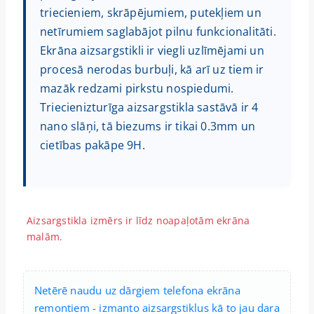
triecieniem, skrāpējumiem, putekļiem un
netīrumiem saglabājot pilnu funkcionalitāti.
Ekrāna aizsargstikli ir viegli uzlīmējami un
procesā nerodas burbuļi, kā arī uz tiem ir
mazāk redzami pirkstu nospiedumi.
Triecienizturīga aizsargstikla sastāvā ir 4
nano slāņi, tā biezums ir tikai 0.3mm un
cietības pakāpe 9H.
Aizsargstikla izmērs ir līdz noapaļotām ekrāna
malām.
Netērē naudu uz dārgiem telefona ekrāna
remontiem - izmanto aizsargstiklus kā to jau dara