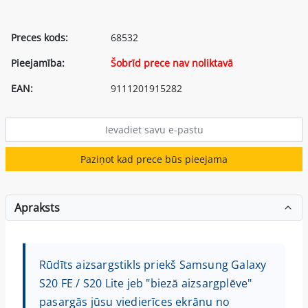
Preces kods:
68532
Pieejamība:
Šobrīd prece nav noliktavā
EAN:
9111201915282
Paziņot kad prece būs pieejama
Apraksts
Rūdīts aizsargstikls priekš Samsung Galaxy
S20 FE / S20 Lite jeb "biezā aizsargplēve"
pasargās jūsu viedierīces ekrānu no