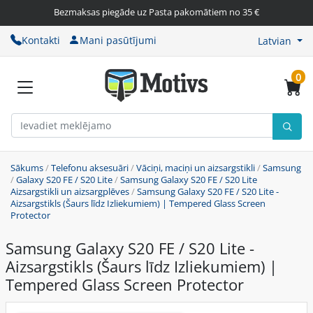
Bezmaksas piegāde uz Pasta pakomātiem no 35 €
Kontakti
Mani pasūtījumi
Latvian
0
Sākums
/
Telefonu aksesuāri
/
Vāciņi, maciņi un aizsargstikli
/
Samsung
/
Galaxy S20 FE / S20 Lite
/
Samsung Galaxy S20 FE / S20 Lite
Aizsargstikli un aizsargplēves
/
Samsung Galaxy S20 FE / S20 Lite -
Aizsargstikls (Šaurs līdz Izliekumiem) | Tempered Glass Screen
Protector
Samsung Galaxy S20 FE / S20 Lite -
Aizsargstikls (Šaurs līdz Izliekumiem) |
Tempered Glass Screen Protector