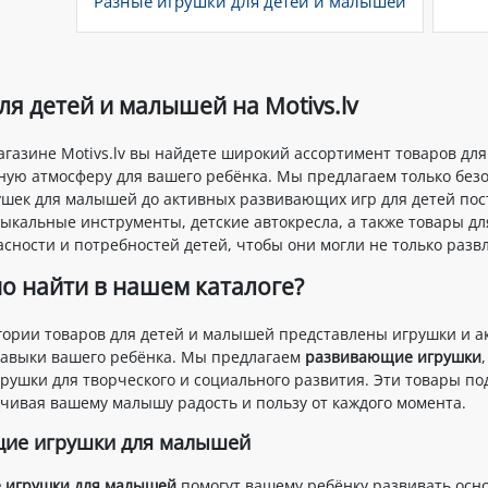
Разные игрушки для детей и малышей
ля детей и малышей на Motivs.lv
агазине Motivs.lv вы найдете широкий ассортимент товаров дл
ную атмосферу для вашего ребёнка. Мы предлагаем только без
рушек для малышей до активных развивающих игр для детей пос
зыкальные инструменты, детские автокресла, а также товары дл
сности и потребностей детей, чтобы они могли не только развл
о найти в нашем каталоге?
гории товаров для детей и малышей представлены игрушки и ак
авыки вашего ребёнка. Мы предлагаем
развивающие игрушки
ушки для творческого и социального развития. Эти товары подх
ечивая вашему малышу радость и пользу от каждого момента.
ие игрушки для малышей
 игрушки для малышей
помогут вашему ребёнку развивать осно