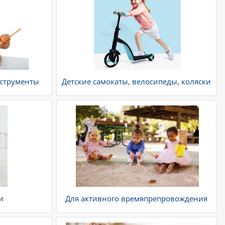
нструменты
Детские самокаты, велосипеды, коляски
и
Для активного времяпрепровождения