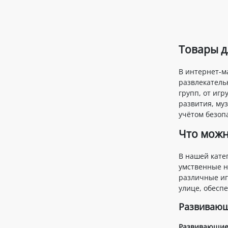
Товары д
В интернет-м
развлекатель
групп, от иг
развития, му
учётом безопа
Что можн
В нашей кате
умственные н
различные игр
улице, обесп
Развивающ
Развивающие