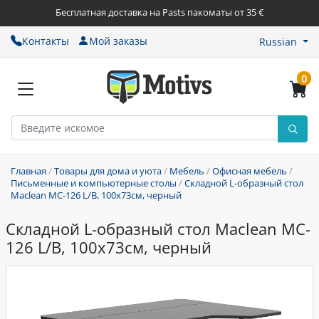
Бесплатная доставка на Pasts пакоматы от 35 €
Контакты
Мой заказы
Russian
0
Главная
/
Товары для дома и уюта
/
Мебель
/
Офисная мебель
/
Письменные и компьютерные столы
/
Складной L-образный стол
Maclean MC-126 L/B, 100x73см, черный
Складной L-образный стол Maclean MC-
126 L/B, 100x73см, черный