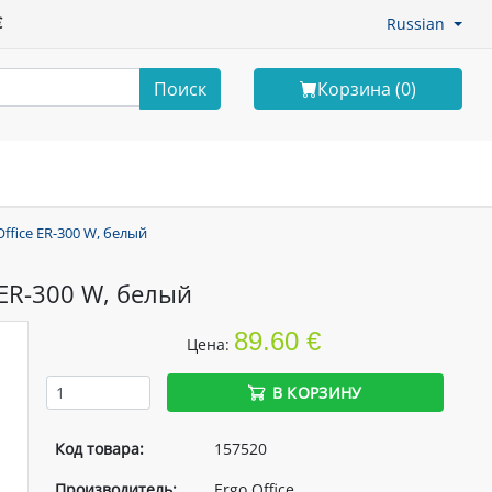
€
Russian
Поиск
Корзина (
0
)
ffice ER-300 W, белый
 ER-300 W, белый
89.60 €
Цена:
В КОРЗИНУ
Код товара:
157520
Производитель:
Ergo Office