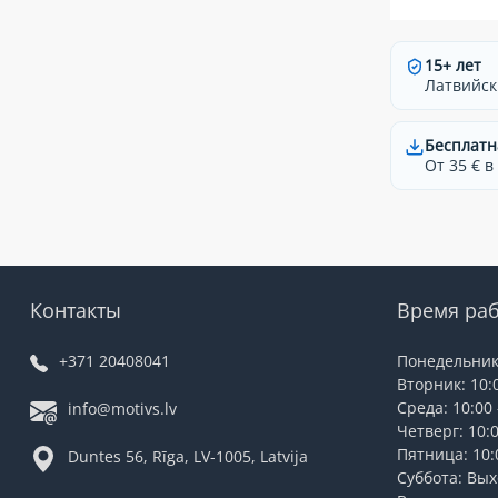
15+ лет
Латвийск
Бесплатн
От 35 € в
Контакты
Время ра
+371 20408041
Понедельник:
Вторник: 10:0
Среда: 10:00 
info@motivs.lv
Четверг: 10:0
Пятница: 10:0
Duntes 56, Rīga, LV-1005, Latvija
Суббота: Вы