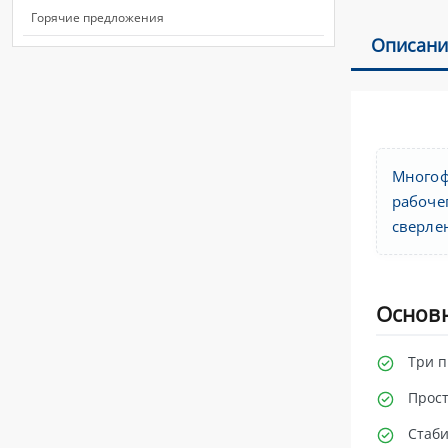
Горячие предложения
Описани
Многоф
рабоче
сверле
Основ
Три п
Прост
Стаби