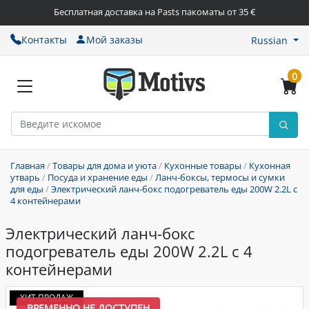
Бесплатная доставка на Pasts пакоматы от 35 €
Контакты
Мой заказы
Russian
0
Главная
/
Товары для дома и уюта
/
Кухонные товары
/
Кухонная
утварь
/
Посуда и хранение еды
/
Ланч-боксы, термосы и сумки
для еды
/
Электрический ланч-бокс подогреватель еды 200W 2.2L с
4 контейнерами
Электрический ланч-бокс
подогреватель еды 200W 2.2L с 4
контейнерами
ХИТ ПРОДАЖ
ВРЕМЕННО НЕ ДОСТУПЕН