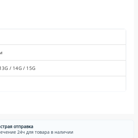
мм
 13G / 14G / 15G
страя отправка
течение 24ч для товара в наличии