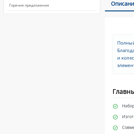
Описани
Горячие предложения
Полный
Благод
и коле
элемен
Главны
Набор
Изгот
Совме