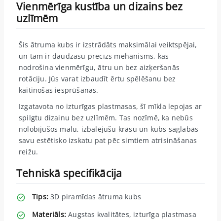
Vienmērīga kustība un dizains bez
uzlīmēm
Šis ātruma kubs ir izstrādāts maksimālai veiktspējai,
un tam ir daudzasu precīzs mehānisms, kas
nodrošina vienmērīgu, ātru un bez aizķeršanās
rotāciju. Jūs varat izbaudīt ērtu spēlēšanu bez
kaitinošas iesprūšanas.
Izgatavota no izturīgas plastmasas, šī mīkla lepojas ar
spilgtu dizainu bez uzlīmēm. Tas nozīmē, ka nebūs
nolobījušos malu, izbalējušu krāsu un kubs saglabās
savu estētisko izskatu pat pēc simtiem atrisināšanas
reižu.
Tehniskā specifikācija
Tips:
3D piramīdas ātruma kubs
Materiāls:
Augstas kvalitātes, izturīga plastmasa