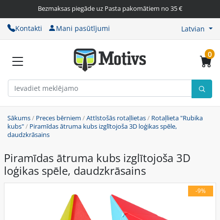
Bezmaksas piegāde uz Pasta pakomātiem no 35 €
Kontakti
Mani pasūtījumi
Latvian
0
Sākums
/
Preces bērniem
/
Attīstošās rotaļlietas
/
Rotaļlieta "Rubika
kubs"
/
Piramīdas ātruma kubs izglītojoša 3D loģikas spēle,
daudzkrāsains
Piramīdas ātruma kubs izglītojoša 3D
loģikas spēle, daudzkrāsains
-9%