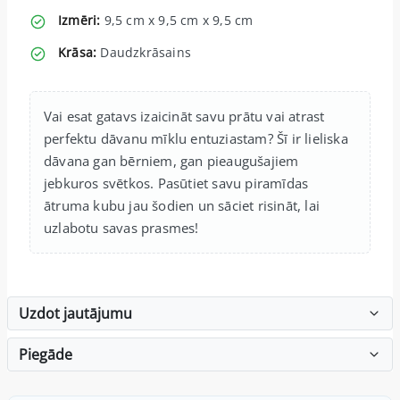
Izmēri:
9,5 cm x 9,5 cm x 9,5 cm
Krāsa:
Daudzkrāsains
Vai esat gatavs izaicināt savu prātu vai atrast
perfektu dāvanu mīklu entuziastam? Šī ir lieliska
dāvana gan bērniem, gan pieaugušajiem
jebkuros svētkos. Pasūtiet savu piramīdas
ātruma kubu jau šodien un sāciet risināt, lai
uzlabotu savas prasmes!
Uzdot jautājumu
Piegāde