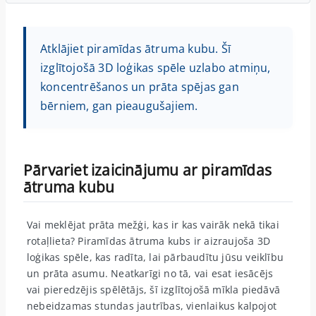
Atklājiet piramīdas ātruma kubu. Šī
izglītojošā 3D loģikas spēle uzlabo atmiņu,
koncentrēšanos un prāta spējas gan
bērniem, gan pieaugušajiem.
Pārvariet izaicinājumu ar piramīdas
ātruma kubu
Vai meklējat prāta mežģi, kas ir kas vairāk nekā tikai
rotaļlieta? Piramīdas ātruma kubs ir aizraujoša 3D
loģikas spēle, kas radīta, lai pārbaudītu jūsu veiklību
un prāta asumu. Neatkarīgi no tā, vai esat iesācējs
vai pieredzējis spēlētājs, šī izglītojošā mīkla piedāvā
nebeidzamas stundas jautrības, vienlaikus kalpojot