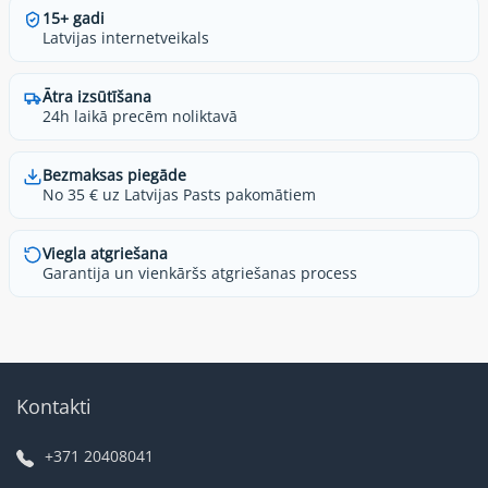
15+ gadi
Latvijas internetveikals
Ātra izsūtīšana
24h laikā precēm noliktavā
Bezmaksas piegāde
No 35 € uz Latvijas Pasts pakomātiem
Viegla atgriešana
Garantija un vienkāršs atgriešanas process
Kontakti
+371 20408041