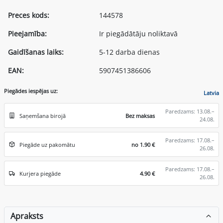
Preces kods:
144578
Pieejamība:
Ir piegādātāju noliktavā
Gaidīšanas laiks:
5-12 darba dienas
EAN:
5907451386606
Piegādes iespējas uz:
Latvia
Paredzams: 13.08.–
Saņemšana birojā
Bez maksas
24.08.
Paredzams: 17.08.–
Piegāde uz pakomātu
no 1.90 €
26.08.
Paredzams: 17.08.–
Kurjera piegāde
4.90 €
26.08.
Apraksts