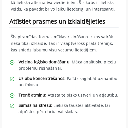
kā lieliska alternatīva viedierīcēm. Šis kubs ir lielisks
veids, kā pavadīt brīvo laiku lietderīgi un interesanti.
Attīstiet prasmes un izklaidējieties
Šīs piramīdas formas mīklas risināšana ir kas vairāk
nekā tikai izklaide. Tas ir visaptverošs prāta treniņš,
kas sniedz labumu visu vecumu lietotājiem.
Veicina loģisko domāšanu:
Māca analītisku pieeju
problēmu risināšanai.
Uzlabo koncentrēšanos:
Palīdz saglabāt uzmanību
un fokusu.
Trenē atmiņu:
Attīsta telpisko uztveri un atjautību.
Samazina stresu:
Lieliska taustes aktivitāte, lai
atpūstos pēc darba vai skolas.