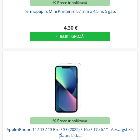
Prece ir noliktavā
Termopapīrs Mini Printerim 57 mm x 4,5 m, 5 gab.
4.30 €
IELIKT GROZĀ
Prece ir noliktavā
Apple iPhone 14 / 13 / 13 Pro / SE (2025) / 16e / 17e 6.1'' - Aizsargstikls
(Šaurs Līdz...