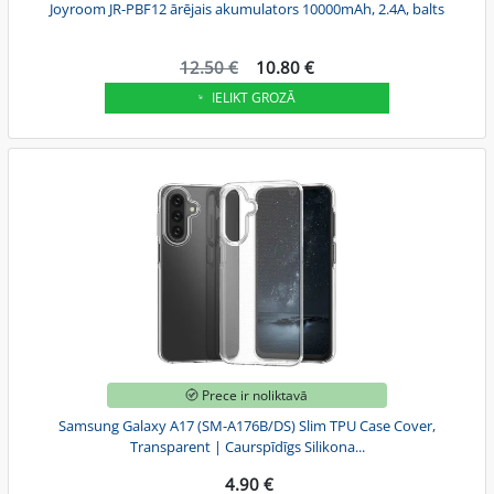
Joyroom JR-PBF12 ārējais akumulators 10000mAh, 2.4A, balts
12.50 €
10.80 €
IELIKT GROZĀ
Prece ir noliktavā
Samsung Galaxy A17 (SM-A176B/DS) Slim TPU Case Cover,
Transparent | Caurspīdīgs Silikona...
4.90 €