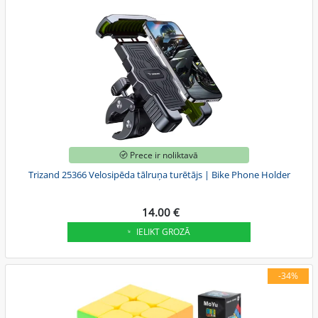
Prece ir noliktavā
Trizand 25366 Velosipēda tālruņa turētājs | Bike Phone Holder
14.00 €
IELIKT GROZĀ
-34%