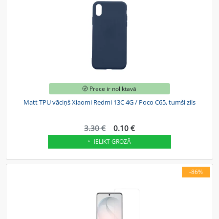
Prece ir noliktavā
Matt TPU vāciņš Xiaomi Redmi 13C 4G / Poco C65, tumši zils
3.30 €
0.10 €
IELIKT GROZĀ
-86%