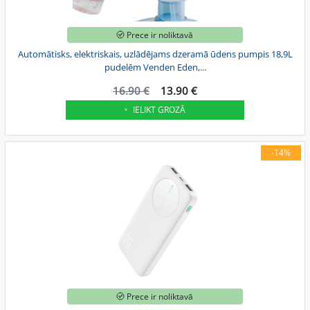
Prece ir noliktavā
Automātisks, elektriskais, uzlādējams dzeramā ūdens pumpis 18,9L
pudelēm Venden Eden,...
16.90 €
13.90 €
IELIKT GROZĀ
-14%
Prece ir noliktavā