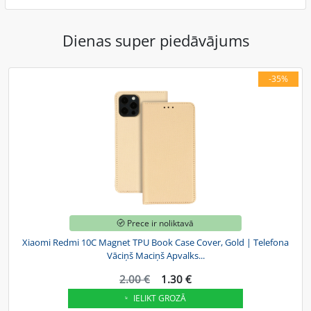
Dienas super piedāvājums
-35%
Prece ir noliktavā
Xiaomi Redmi 10C Magnet TPU Book Case Cover, Gold | Telefona
Vāciņš Maciņš Apvalks...
2.00 €
1.30 €
IELIKT GROZĀ