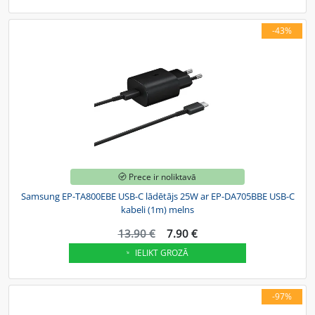
-43%
Prece ir noliktavā
Samsung EP-TA800EBE USB-C lādētājs 25W ar EP-DA705BBE USB-C
kabeli (1m) melns
13.90 €
7.90 €
IELIKT GROZĀ
-97%