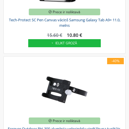
Prece ir noliktavā
Tech-Protect SC Pen Canvas vāciņš Samsung Galaxy Tab A9+ 11.0,
melns
15.60 €
10.80 €
IELIKT GROZĀ
-40%
Prece ir noliktavā
Forever Outdoor BH-300 alumīnija velosipēda viedtālruņa turētājs,