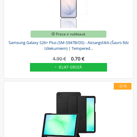
Prece ir noliktavā
Samsung Galaxy S26+ Plus (SM-S947B/DS) - Aizsargstikls (Šaurs līdz
Izliekumiem) | Tempered...
4.90 €
0.70 €
IELIKT GROZĀ
-31%