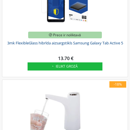
Prece ir noliktavā
3mk FlexibleGlass hibrīda aizsargstikls Samsung Galaxy Tab Active 5
13.70 €
IELIKT GROZĀ
-18%