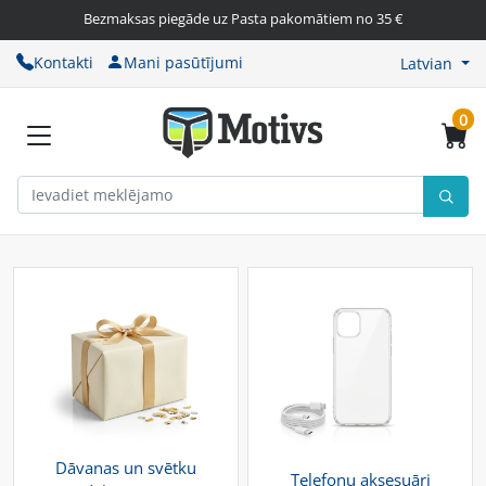
Bezmaksas piegāde uz Pasta pakomātiem no 35 €
Kontakti
Mani pasūtījumi
Latvian
0
Dāvanas un svētku
Telefonu aksesuāri