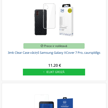
Prece ir noliktavā
3mk Clear Case vāciņš Samsung Galaxy XCover 7 Pro, caurspīdīgs
11.20 €
IELIKT GROZĀ