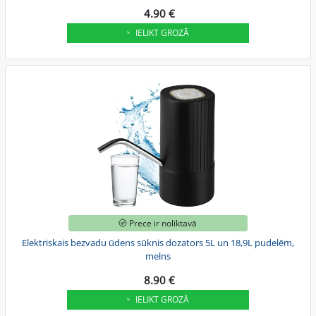
4.90 €
IELIKT GROZĀ
Prece ir noliktavā
Elektriskais bezvadu ūdens sūknis dozators 5L un 18,9L pudelēm,
melns
8.90 €
IELIKT GROZĀ