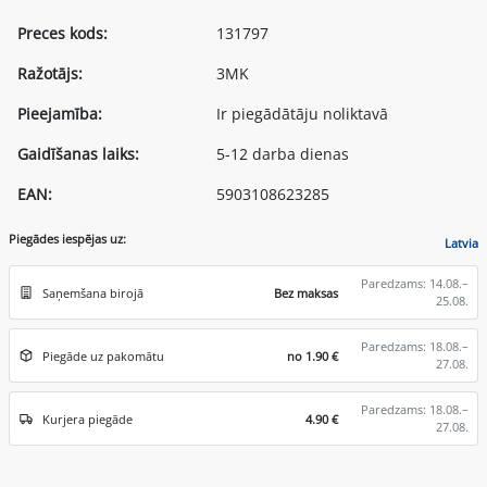
Preces kods:
131797
Ražotājs:
3MK
Pieejamība:
Ir piegādātāju noliktavā
Gaidīšanas laiks:
5-12 darba dienas
EAN:
5903108623285
Piegādes iespējas uz:
Latvia
Paredzams: 14.08.–
Saņemšana birojā
Bez maksas
25.08.
Paredzams: 18.08.–
Piegāde uz pakomātu
no 1.90 €
27.08.
Paredzams: 18.08.–
Kurjera piegāde
4.90 €
27.08.