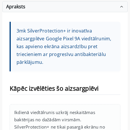
Apraksts
3mk SilverProtection+ ir inovatīva
aizsargplēve Google Pixel 9A viedtālrunim,
kas apvieno ekrāna aizsardzību pret
triecieniem ar progresīvu antibakteriālu
pārklājumu.
Kāpēc izvēlēties šo aizsargplēvi
Ikdienā viedtālrunis uzkrāj neskaitāmas
baktērijas no dažādām virsmām.
SilverProtection+ ne tikai pasargā ekrānu no