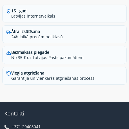
15+ gadi
Latvijas internetveikals
Ātra izsūtīšana
24h laikā precēm noliktavā
Bezmaksas piegāde
No 35 € uz Latvijas Pasts pakomātiem
Viegla atgriešana
Garantija un vienkāršs atgriešanas process
Kontakti
+371 20408041