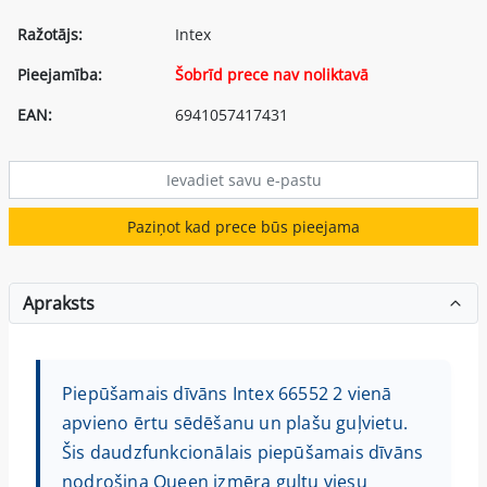
Ražotājs:
Intex
Pieejamība:
Šobrīd prece nav noliktavā
EAN:
6941057417431
Paziņot kad prece būs pieejama
Apraksts
Piepūšamais dīvāns Intex 66552 2 vienā
apvieno ērtu sēdēšanu un plašu guļvietu.
Šis daudzfunkcionālais piepūšamais dīvāns
nodrošina Queen izmēra gultu viesu