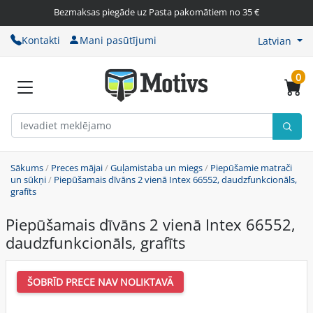
Bezmaksas piegāde uz Pasta pakomātiem no 35 €
Kontakti
Mani pasūtījumi
Latvian
0
Sākums
/
Preces mājai
/
Guļamistaba un miegs
/
Piepūšamie matrači
un sūkņi
/
Piepūšamais dīvāns 2 vienā Intex 66552, daudzfunkcionāls,
grafīts
Piepūšamais dīvāns 2 vienā Intex 66552,
daudzfunkcionāls, grafīts
ŠOBRĪD PRECE NAV NOLIKTAVĀ