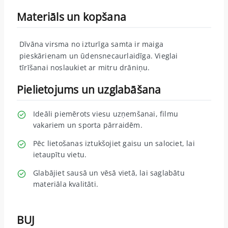
Materiāls un kopšana
Dīvāna virsma no izturīga samta ir maiga
pieskārienam un ūdensnecaurlaidīga. Vieglai
tīrīšanai noslaukiet ar mitru drāniņu.
Pielietojums un uzglabāšana
Ideāli piemērots viesu uzņemšanai, filmu
vakariem un sporta pārraidēm.
Pēc lietošanas iztukšojiet gaisu un salociet, lai
ietaupītu vietu.
Glabājiet sausā un vēsā vietā, lai saglabātu
materiāla kvalitāti.
BUJ