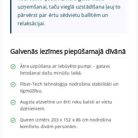
uzņemšanai, taču vieglā uzstādīšana ļauj to
pārvērst par ērtu sēdvietu ballītēm un
relaksācijai.
Galvenās iezīmes piepūšamajā dīvānā
Ātra uzpūšana ar iebūvēto pumpi – gatavs
lietošanai dažu minūšu laikā.
Fiber-Tech tehnoloģija nodrošina stabilitāti un
ilgmūžību.
Augsta atzveltne un ērti roku balsti ar vietu
dzērieniem.
Queen izmērs 203 x 152 x 86 cm nodrošina
komfortu divām personām.