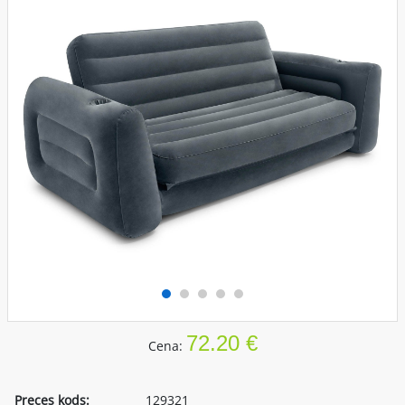
72.20 €
Cena:
Preces kods:
129321