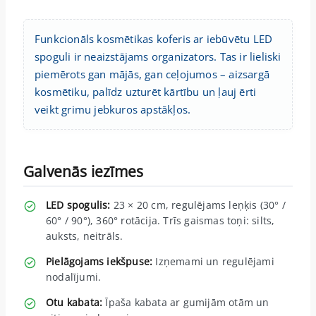
Funkcionāls kosmētikas koferis ar iebūvētu LED
spoguli ir neaizstājams organizators. Tas ir lieliski
piemērots gan mājās, gan ceļojumos – aizsargā
kosmētiku, palīdz uzturēt kārtību un ļauj ērti
veikt grimu jebkuros apstākļos.
Galvenās iezīmes
LED spogulis:
23 × 20 cm, regulējams leņķis (30° /
60° / 90°), 360° rotācija. Trīs gaismas toņi: silts,
auksts, neitrāls.
Pielāgojams iekšpuse:
Izņemami un regulējami
nodalījumi.
Otu kabata:
Īpaša kabata ar gumijām otām un