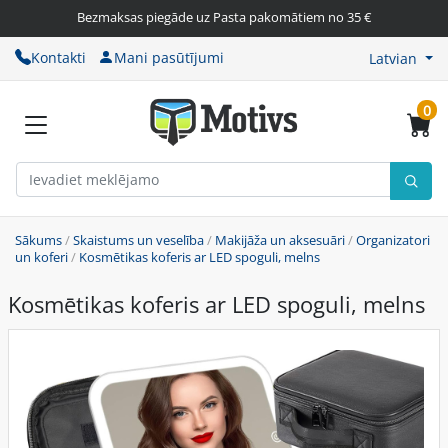
Bezmaksas piegāde uz Pasta pakomātiem no 35 €
Kontakti
Mani pasūtījumi
Latvian
0
Sākums
/
Skaistums un veselība
/
Makijāža un aksesuāri
/
Organizatori
un koferi
/
Kosmētikas koferis ar LED spoguli, melns
Kosmētikas koferis ar LED spoguli, melns