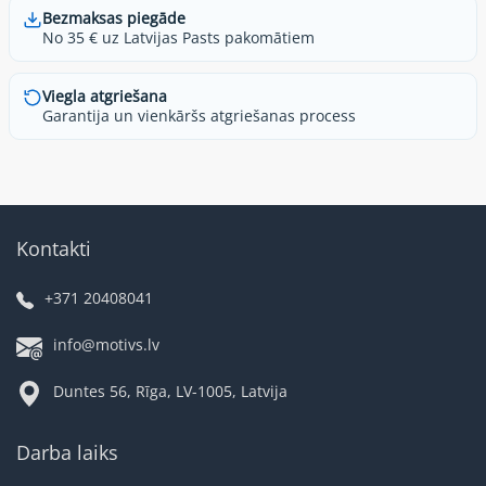
Bezmaksas piegāde
No 35 € uz Latvijas Pasts pakomātiem
Viegla atgriešana
Garantija un vienkāršs atgriešanas process
Kontakti
+371 20408041
info@motivs.lv
Duntes 56, Rīga, LV-1005, Latvija
Darba laiks