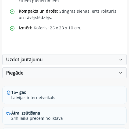
citiem piederumiem.
Kompakts un drošs:
Stingras sienas, ērts rokturis
un rāvējslēdzējs.
Izmēri:
Koferis: 26 x 23 x 10 cm.
Uzdot jautājumu
Piegāde
15+ gadi
Latvijas internetveikals
Ātra izsūtīšana
24h laikā precēm noliktavā