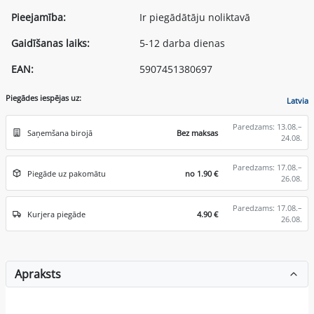
Pieejamība:
Ir piegādātāju noliktavā
Gaidīšanas laiks:
5-12 darba dienas
EAN:
5907451380697
Piegādes iespējas uz:
Latvia
Paredzams: 13.08.–
Saņemšana birojā
Bez maksas
24.08.
Paredzams: 17.08.–
Piegāde uz pakomātu
no 1.90 €
26.08.
Paredzams: 17.08.–
Kurjera piegāde
4.90 €
26.08.
Apraksts