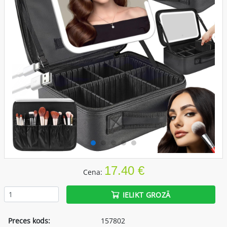
17.40 €
Cena:
IELIKT GROZĀ
Preces kods:
157802