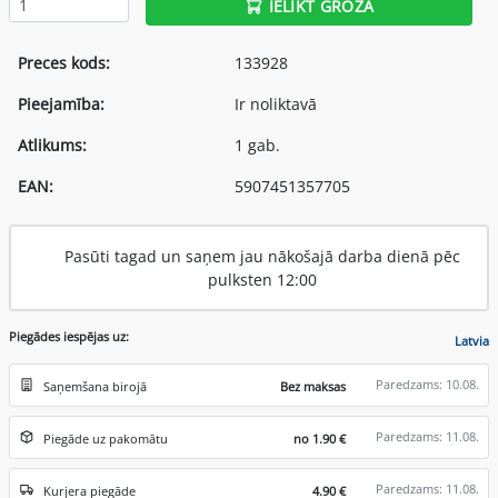
IELIKT GROZĀ
Preces kods:
133928
Pieejamība:
Ir noliktavā
Atlikums:
1 gab.
EAN:
5907451357705
Pasūti tagad un saņem jau nākošajā darba dienā pēc
pulksten 12:00
Piegādes iespējas uz:
Latvia
Paredzams: 10.08.
Saņemšana birojā
Bez maksas
Paredzams: 11.08.
Piegāde uz pakomātu
no 1.90 €
Paredzams: 11.08.
Kurjera piegāde
4.90 €