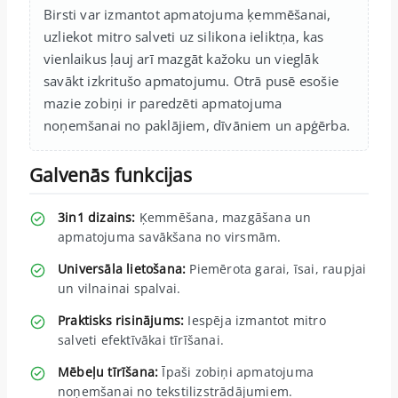
Birsti var izmantot apmatojuma ķemmēšanai,
uzliekot mitro salveti uz silikona ieliktņa, kas
vienlaikus ļauj arī mazgāt kažoku un vieglāk
savākt izkritušo apmatojumu. Otrā pusē esošie
mazie zobiņi ir paredzēti apmatojuma
noņemšanai no paklājiem, dīvāniem un apģērba.
Galvenās funkcijas
3in1 dizains:
Ķemmēšana, mazgāšana un
apmatojuma savākšana no virsmām.
Universāla lietošana:
Piemērota garai, īsai, raupjai
un vilnainai spalvai.
Praktisks risinājums:
Iespēja izmantot mitro
salveti efektīvākai tīrīšanai.
Mēbeļu tīrīšana:
Īpaši zobiņi apmatojuma
noņemšanai no tekstilizstrādājumiem.