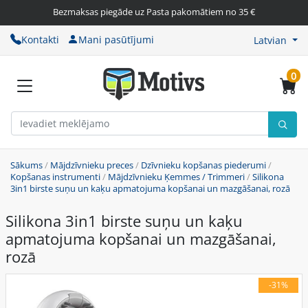
Bezmaksas piegāde uz Pasta pakomātiem no 35 €
Kontakti
Mani pasūtījumi
Latvian
0
Sākums
/
Mājdzīvnieku preces
/
Dzīvnieku kopšanas piederumi
/
Kopšanas instrumenti
/
Mājdzīvnieku Ķemmes / Trimmeri
/
Silikona
3in1 birste suņu un kaķu apmatojuma kopšanai un mazgāšanai, rozā
Silikona 3in1 birste suņu un kaķu
apmatojuma kopšanai un mazgāšanai,
rozā
-31%