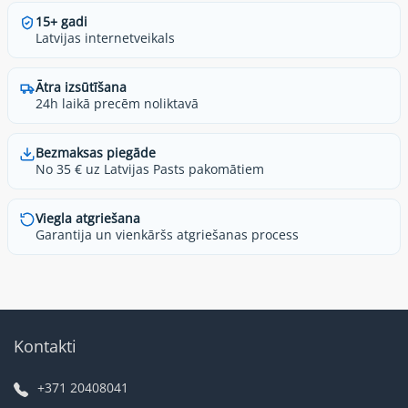
15+ gadi
Latvijas internetveikals
Ātra izsūtīšana
24h laikā precēm noliktavā
Bezmaksas piegāde
No 35 € uz Latvijas Pasts pakomātiem
Viegla atgriešana
Garantija un vienkāršs atgriešanas process
Kontakti
+371 20408041