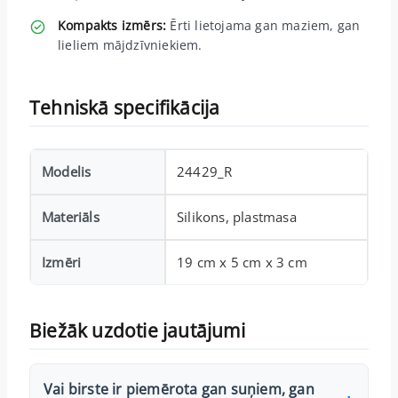
Kompakts izmērs:
Ērti lietojama gan maziem, gan
lieliem mājdzīvniekiem.
Tehniskā specifikācija
Modelis
24429_R
Materiāls
Silikons, plastmasa
Izmēri
19 cm x 5 cm x 3 cm
Biežāk uzdotie jautājumi
Vai birste ir piemērota gan suņiem, gan