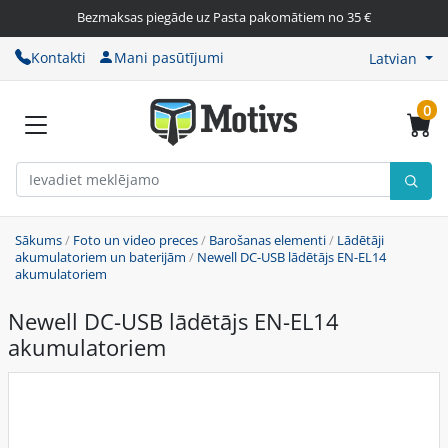
Bezmaksas piegāde uz Pasta pakomātiem no 35 €
Kontakti
Mani pasūtījumi
Latvian
0
Sākums
/
Foto un video preces
/
Barošanas elementi
/
Lādētāji
akumulatoriem un baterijām
/
Newell DC-USB lādētājs EN-EL14
akumulatoriem
Newell DC-USB lādētājs EN-EL14
akumulatoriem