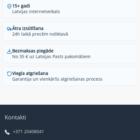
15+ gadi
Latvijas internetveikals
Ātra izsūtīšana
24h laikā precēm noliktavā
Bezmaksas piegāde
No 35 € uz Latvijas Pasts pakomātiem
Viegla atgriešana
Garantija un vienkāršs atgriešanas process
Kontakti
+371 20408041