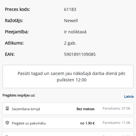
Preces kods:
61183
Ražotājs:
Newell
Pieejamība:
Ir noliktavā
Atlikums:
2 gab.
EAN:
5901891109085
Pasūti tagad un saņem jau nākošajā darba dienā pēc
pulksten 12:00
Piegādes iespējas uz:
Latvia
Paredzams: 07.08.
Saņemšana birojā
Bez maksas
Paredzams: 11.08.
Piegāde uz pakomātu
no 1.90 €