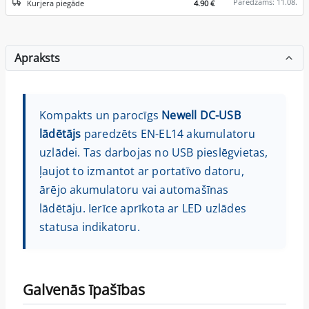
Paredzams: 11.08.
Kurjera piegāde
4.90 €
Apraksts
Kompakts un parocīgs
Newell DC-USB
lādētājs
paredzēts EN-EL14 akumulatoru
uzlādei. Tas darbojas no USB pieslēgvietas,
ļaujot to izmantot ar portatīvo datoru,
ārējo akumulatoru vai automašīnas
lādētāju. Ierīce aprīkota ar LED uzlādes
statusa indikatoru.
Galvenās īpašības