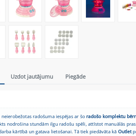
Uzdot jautājumu
Piegāde
et neierobežotas radošuma iespējas ar šo
radošo komplektu bēr
ts nodrošina stundām ilgu radošu spēli, attīstot manuālās pra
darba kārtībā un gatava lietošanai. Tā tiek piedāvāta kā
Outlet
pr