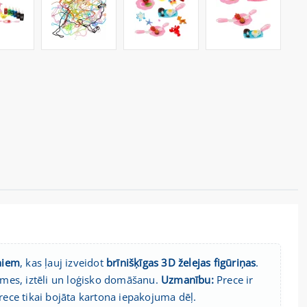
niem
, kas ļauj izveidot
brīnišķīgas 3D želejas figūriņas
.
smes, iztēli un loģisko domāšanu.
Uzmanību:
Prece ir
ece tikai bojāta kartona iepakojuma dēļ.