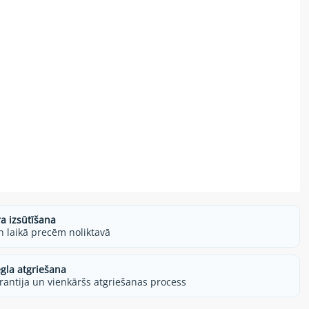
ra izsūtīšana
h laikā precēm noliktavā
egla atgriešana
rantija un vienkāršs atgriešanas process