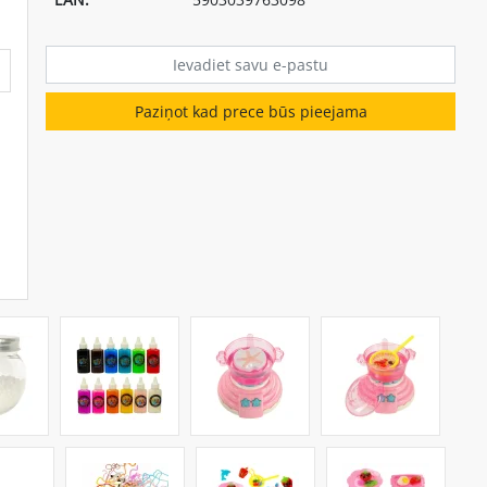
Paziņot kad prece būs pieejama