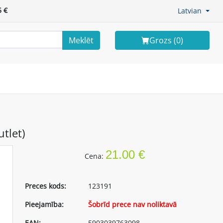
 €
Latvian
Meklēt
Grozs (
0
)
tlet)
21.00 €
Cena:
Preces kods:
123191
Pieejamība:
Šobrīd prece nav noliktavā
EAN:
5903039763098