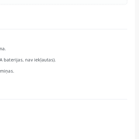
ma.
baterijas, nav iekļautas).
rmiņas.