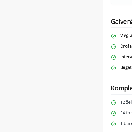
Galven
Viegla
Droša
Intera
Bagāt
Komplek
12 že
24 fo
1 burc