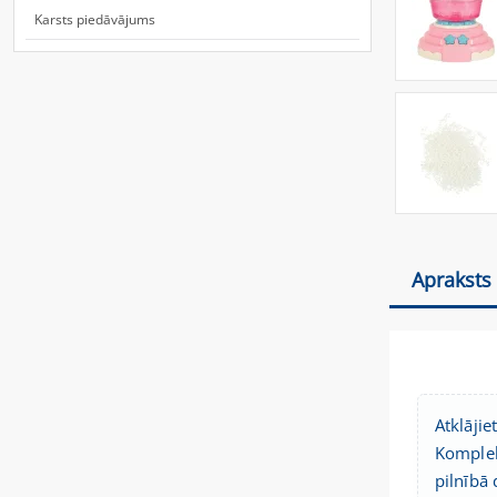
Karsts piedāvājums
Apraksts
Atklāji
Komplek
pilnībā 