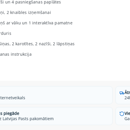
vīši un 4 pasniegšanas paplātes
tiņi, 2 knaibles izņemšanai
liņš ar vāku un 1 interaktīva pamatne
rduris
iņas, 2 karotītes, 2 nazīši, 2 lāpstiņas
šanas instrukcija
Āt
nternetveikals
24
s piegāde
Vi
z Latvijas Pasts pakomātiem
Ga