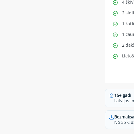
4 šķī
2 sie
1 kat
1 cau
2 dakš
Lieto
15+ gadi
Latvijas i
Bezmaksa
No 35 € u