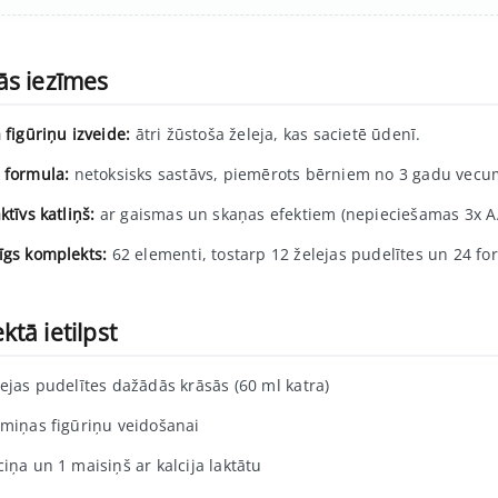
ās iezīmes
 figūriņu izveide:
ātri žūstoša želeja, kas sacietē ūdenī.
 formula:
netoksisks sastāvs, piemērots bērniem no 3 gadu vecu
ktīvs katliņš:
ar gaismas un skaņas efektiem (nepieciešamas 3x AA 
īgs komplekts:
62 elementi, tostarp 12 želejas pudelītes un 24 fo
tā ietilpst
lejas pudelītes dažādās krāsās (60 ml katra)
rmiņas figūriņu veidošanai
iņa un 1 maisiņš ar kalcija laktātu