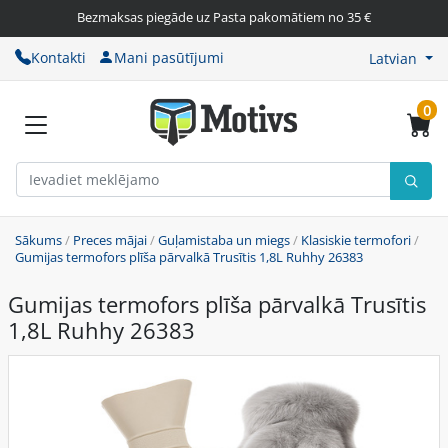
Bezmaksas piegāde uz Pasta pakomātiem no 35 €
Kontakti
Mani pasūtījumi
Latvian
0
Sākums
/
Preces mājai
/
Guļamistaba un miegs
/
Klasiskie termofori
/
Gumijas termofors plīša pārvalkā Trusītis 1,8L Ruhhy 26383
Gumijas termofors plīša pārvalkā Trusītis
1,8L Ruhhy 26383