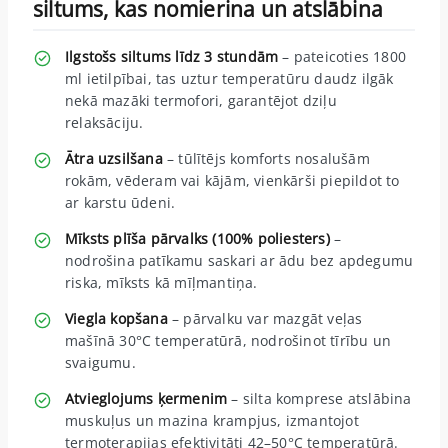
siltums, kas nomierina un atslābina
Ilgstošs siltums līdz 3 stundām
– pateicoties 1800
ml ietilpībai, tas uztur temperatūru daudz ilgāk
nekā mazāki termofori, garantējot dziļu
relaksāciju.
Ātra uzsilšana
– tūlītējs komforts nosalušām
rokām, vēderam vai kājām, vienkārši piepildot to
ar karstu ūdeni.
Mīksts plīša pārvalks (100% poliesters)
–
nodrošina patīkamu saskari ar ādu bez apdegumu
riska, mīksts kā mīļmantiņa.
Viegla kopšana
– pārvalku var mazgāt veļas
mašīnā 30°C temperatūrā, nodrošinot tīrību un
svaigumu.
Atvieglojums ķermenim
– silta komprese atslābina
muskuļus un mazina krampjus, izmantojot
termoterapijas efektivitāti 42–50°C temperatūrā.