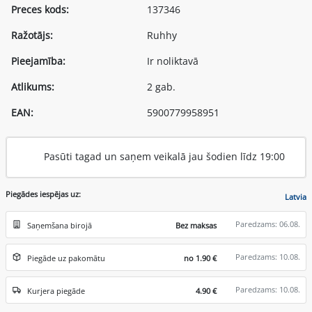
Preces kods:
137346
Ražotājs:
Ruhhy
Pieejamība:
Ir noliktavā
Atlikums:
2 gab.
EAN:
5900779958951
Pasūti tagad un saņem veikalā jau šodien līdz 19:00
Piegādes iespējas uz:
Latvia
Paredzams: 06.08.
Saņemšana birojā
Bez maksas
Paredzams: 10.08.
Piegāde uz pakomātu
no 1.90 €
Paredzams: 10.08.
Kurjera piegāde
4.90 €