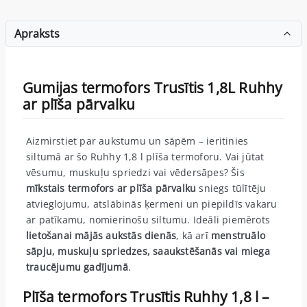
Apraksts
Gumijas termofors Trusītis 1,8L Ruhhy
ar plīša pārvalku
Aizmirstiet par aukstumu un sāpēm – ieritinies
siltumā ar šo Ruhhy 1,8 l plīša termoforu. Vai jūtat
vēsumu, muskuļu spriedzi vai vēdersāpes? Šis
mīkstais termofors ar plīša pārvalku
sniegs tūlītēju
atvieglojumu, atslābinās ķermeni un piepildīs vakaru
ar patīkamu, nomierinošu siltumu. Ideāli piemērots
lietošanai mājās aukstās dienās
, kā arī
menstruālo
sāpju, muskuļu spriedzes, saaukstēšanās vai miega
traucējumu gadījumā
.
Plīša termofors Trusītis Ruhhy 1,8 l –