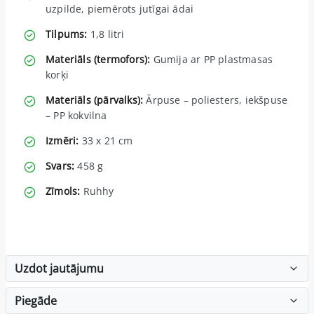
uzpilde, piemērots jutīgai ādai
Tilpums:
1,8 litri
Materiāls (termofors):
Gumija ar PP plastmasas
korķi
Materiāls (pārvalks):
Ārpuse – poliesters, iekšpuse
– PP kokvilna
Izmēri:
33 x 21 cm
Svars:
458 g
Zīmols:
Ruhhy
Uzdot jautājumu
Piegāde