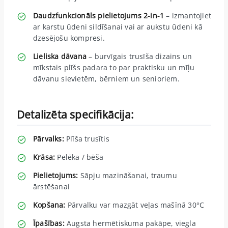
Daudzfunkcionāls pielietojums 2-in-1
– izmantojiet
ar karstu ūdeni sildīšanai vai ar aukstu ūdeni kā
dzesējošu kompresi.
Lieliska dāvana
– burvīgais trusīša dizains un
mīkstais plīšs padara to par praktisku un mīļu
dāvanu sievietēm, bērniem un senioriem.
Detalizēta specifikācija:
Pārvalks:
Plīša trusītis
Krāsa:
Pelēka / bēša
Pielietojums:
Sāpju mazināšanai, traumu
ārstēšanai
Kopšana:
Pārvalku var mazgāt veļas mašīnā 30°C
Īpašības:
Augsta hermētiskuma pakāpe, viegla