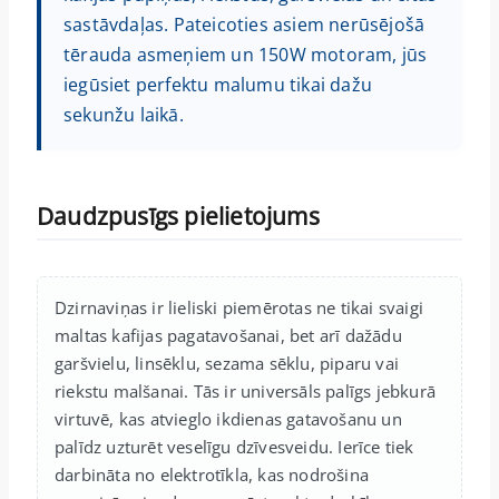
sastāvdaļas. Pateicoties asiem nerūsējošā
tērauda asmeņiem un 150W motoram, jūs
iegūsiet perfektu malumu tikai dažu
sekunžu laikā.
Daudzpusīgs pielietojums
Dzirnaviņas ir lieliski piemērotas ne tikai svaigi
maltas kafijas pagatavošanai, bet arī dažādu
garšvielu, linsēklu, sezama sēklu, piparu vai
riekstu malšanai. Tās ir universāls palīgs jebkurā
virtuvē, kas atvieglo ikdienas gatavošanu un
palīdz uzturēt veselīgu dzīvesveidu. Ierīce tiek
darbināta no elektrotīkla, kas nodrošina