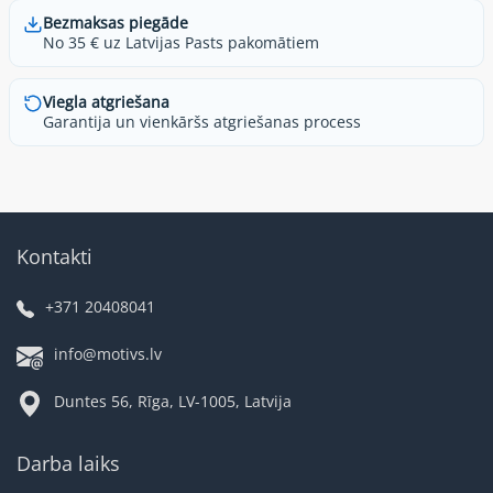
Bezmaksas piegāde
No 35 € uz Latvijas Pasts pakomātiem
Viegla atgriešana
Garantija un vienkāršs atgriešanas process
Kontakti
+371 20408041
info@motivs.lv
Duntes 56, Rīga, LV-1005, Latvija
Darba laiks