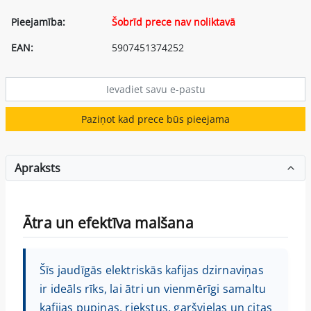
Pieejamība:
Šobrīd prece nav noliktavā
EAN:
5907451374252
Paziņot kad prece būs pieejama
Apraksts
Ātra un efektīva malšana
Šīs jaudīgās elektriskās kafijas dzirnaviņas
ir ideāls rīks, lai ātri un vienmērīgi samaltu
kafijas pupiņas, riekstus, garšvielas un citas