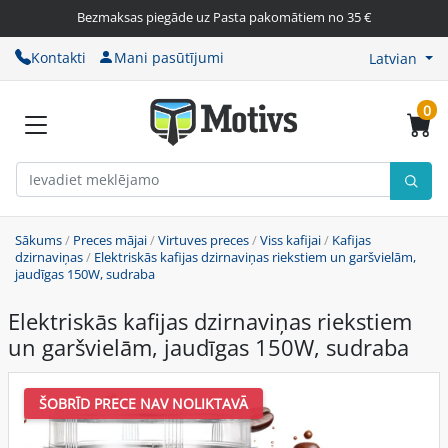
Bezmaksas piegāde uz Pasta pakomātiem no 35 €
Kontakti
Mani pasūtījumi
Latvian
0
Sākums
/
Preces mājai
/
Virtuves preces
/
Viss kafijai
/
Kafijas
dzirnaviņas
/
Elektriskās kafijas dzirnaviņas riekstiem un garšvielām,
jaudīgas 150W, sudraba
Elektriskās kafijas dzirnaviņas riekstiem
un garšvielām, jaudīgas 150W, sudraba
ŠOBRĪD PRECE NAV NOLIKTAVĀ