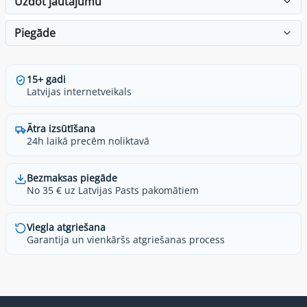
Uzdot jautājumu
Piegāde
15+ gadi
Latvijas internetveikals
Ātra izsūtīšana
24h laikā precēm noliktavā
Bezmaksas piegāde
No 35 € uz Latvijas Pasts pakomātiem
Viegla atgriešana
Garantija un vienkāršs atgriešanas process