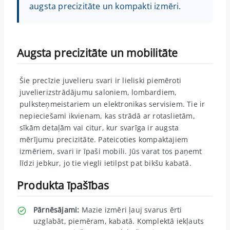
augsta precizitāte un kompakti izmēri.
Augsta precizitāte un mobilitāte
Šie precīzie juvelieru svari ir lieliski piemēroti
juvelierizstrādājumu saloniem, lombardiem,
pulksteņmeistariem un elektronikas servisiem. Tie ir
nepieciešami ikvienam, kas strādā ar rotaslietām,
sīkām detaļām vai citur, kur svarīga ir augsta
mērījumu precizitāte. Pateicoties kompaktajiem
izmēriem, svari ir īpaši mobili. Jūs varat tos paņemt
līdzi jebkur, jo tie viegli ietilpst pat bikšu kabatā.
Produkta īpašības
Pārnēsājami:
Mazie izmēri ļauj svarus ērti
uzglabāt, piemēram, kabatā. Komplektā iekļauts