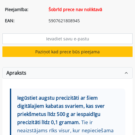
Pieejamība:
Šobrīd prece nav noliktavā
EAN:
5907621808945
Paziņot kad prece būs pieejama
Apraksts
Iegūstiet augstu precizitāti ar šiem
digitālajiem kabatas svariem, kas sver
priekšmetus līdz 500 g ar iespaidīgu
precizitāti līdz 0,1 gramam.
Tie ir
neaizstājams rīks visur, kur nepieciešama