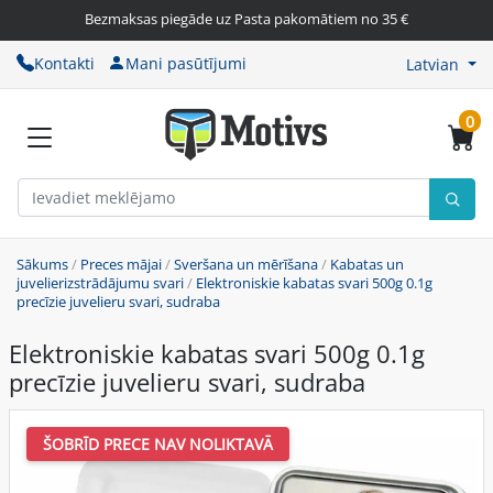
Bezmaksas piegāde uz Pasta pakomātiem no 35 €
Kontakti
Mani pasūtījumi
Latvian
0
Sākums
/
Preces mājai
/
Sveršana un mērīšana
/
Kabatas un
juvelierizstrādājumu svari
/
Elektroniskie kabatas svari 500g 0.1g
precīzie juvelieru svari, sudraba
Elektroniskie kabatas svari 500g 0.1g
precīzie juvelieru svari, sudraba
ŠOBRĪD PRECE NAV NOLIKTAVĀ