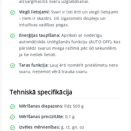
aizsargmaciņš svaru uzglabāšanai.
Viegli lietojami:
Svari ir ļoti ērti un viegli lietojami
– tiem ir skaidrs, zili izgaismots displejs un
intuitīvas vadības pogas.
Enerģijas taupīšana:
Aprīkoti ar noderīgu
automātiskās izslēgšanās funkciju (AUTO OFF), kas
pārslēdz svarus miega režīmā pēc 60 sekundēm,
ja tie netiek lietoti.
Taras funkcija:
Ļauj ērti nomērīt priekšmetu neto
svaru, neņemot vērā trauka svaru.
Tehniskā specifikācija
Mērīšanas diapazons:
līdz 500 g
Mērīšanas precizitāte:
0,1 g
Izvēles mērvienības:
g, ct, gn, oz