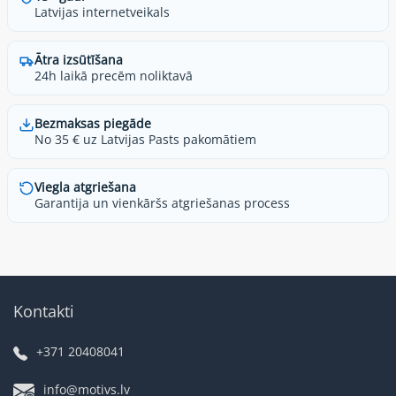
Latvijas internetveikals
Ātra izsūtīšana
24h laikā precēm noliktavā
Bezmaksas piegāde
No 35 € uz Latvijas Pasts pakomātiem
Viegla atgriešana
Garantija un vienkāršs atgriešanas process
Kontakti
+371 20408041
info@motivs.lv