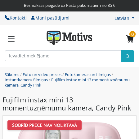
Bezmaksas piegāde uz Pasta pakomātiem no 35 €
Kontakti
Mani pasūtījumi
Latvian
0
Sākums
/
Foto un video preces
/
Fotokameras un filmiņas
/
Instantkameru filmiņas
/
Fujifilm instax mini 13 momentuzņēmumu
kamera, Candy Pink
Fujifilm instax mini 13
momentuzņēmumu kamera, Candy Pink
ŠOBRĪD PRECE NAV NOLIKTAVĀ