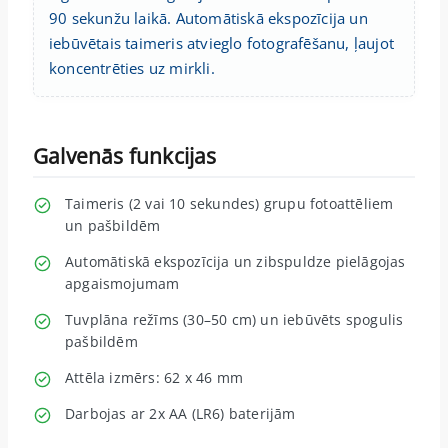
90 sekunžu laikā. Automātiskā ekspozīcija un
iebūvētais taimeris atvieglo fotografēšanu, ļaujot
koncentrēties uz mirkli.
Galvenās funkcijas
Taimeris (2 vai 10 sekundes) grupu fotoattēliem
un pašbildēm
Automātiskā ekspozīcija un zibspuldze pielāgojas
apgaismojumam
Tuvplāna režīms (30–50 cm) un iebūvēts spogulis
pašbildēm
Attēla izmērs: 62 x 46 mm
Darbojas ar 2x AA (LR6) baterijām