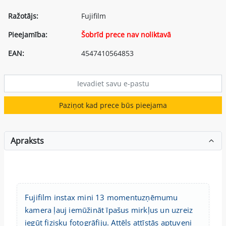
Ražotājs:
Fujifilm
Pieejamība:
Šobrīd prece nav noliktavā
EAN:
4547410564853
Paziņot kad prece būs pieejama
Apraksts
Fujifilm instax mini 13 momentuzņēmumu
kamera ļauj iemūžināt īpašus mirkļus un uzreiz
iegūt fizisku fotogrāfiju. Attēls attīstās aptuveni