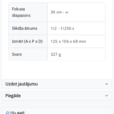
Fokusa
30 cm - ∞
diapazons
Slēdža ātrums
1/2 - 1/250 s
Izmēri (A x P x D)
125 x 106 x 68 mm
Svars
327 g
Uzdot jautājumu
Piegāde
15+ gadi