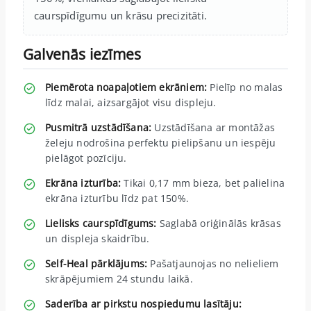
caurspīdīgumu un krāsu precizitāti.
Galvenās iezīmes
Piemērota noapaļotiem ekrāniem:
Pielīp no malas
līdz malai, aizsargājot visu displeju.
Pusmitrā uzstādīšana:
Uzstādīšana ar montāžas
želeju nodrošina perfektu pielipšanu un iespēju
pielāgot pozīciju.
Ekrāna izturība:
Tikai 0,17 mm bieza, bet palielina
ekrāna izturību līdz pat 150%.
Lielisks caurspīdīgums:
Saglabā oriģinālās krāsas
un displeja skaidrību.
Self-Heal pārklājums:
Pašatjaunojas no nelieliem
skrāpējumiem 24 stundu laikā.
Saderība ar pirkstu nospiedumu lasītāju: