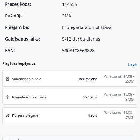
Preces kods:
114555
Ražotājs:
3MK
Pieejamība:
Ir piegādātāju noliktavā
Gaidīšanas laiks:
5-12 darba dienas
EAN:
5903108569828
Piegādes iespējas uz:
Latvia
Paredzams: 14.08.–
Saņemšana birojā
Bez maksas
25.08.
Paredzams: 18.08.–
Piegāde uz pakomātu
no 1.90 €
27.08.
Paredzams: 18.08.–
Kurjera piegāde
4.90 €
27.08.