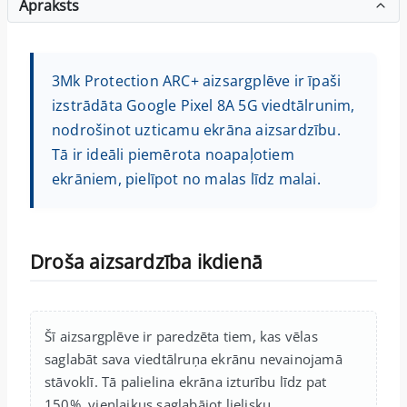
Apraksts
3Mk Protection ARC+ aizsargplēve ir īpaši
izstrādāta Google Pixel 8A 5G viedtālrunim,
nodrošinot uzticamu ekrāna aizsardzību.
Tā ir ideāli piemērota noapaļotiem
ekrāniem, pielīpot no malas līdz malai.
Droša aizsardzība ikdienā
Šī aizsargplēve ir paredzēta tiem, kas vēlas
saglabāt sava viedtālruņa ekrānu nevainojamā
stāvoklī. Tā palielina ekrāna izturību līdz pat
150%, vienlaikus saglabājot lielisku