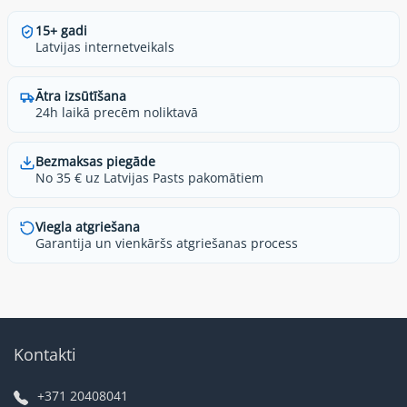
15+ gadi
Latvijas internetveikals
Ātra izsūtīšana
24h laikā precēm noliktavā
Bezmaksas piegāde
No 35 € uz Latvijas Pasts pakomātiem
Viegla atgriešana
Garantija un vienkāršs atgriešanas process
Kontakti
+371 20408041