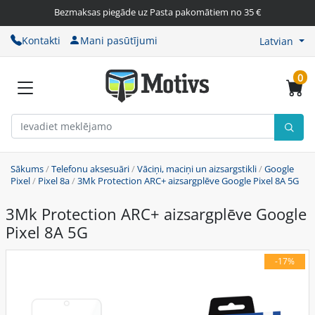
Bezmaksas piegāde uz Pasta pakomātiem no 35 €
Kontakti
Mani pasūtījumi
Latvian
0
Sākums
/
Telefonu aksesuāri
/
Vāciņi, maciņi un aizsargstikli
/
Google
Pixel
/
Pixel 8a
/
3Mk Protection ARC+ aizsargplēve Google Pixel 8A 5G
3Mk Protection ARC+ aizsargplēve Google
Pixel 8A 5G
-17%