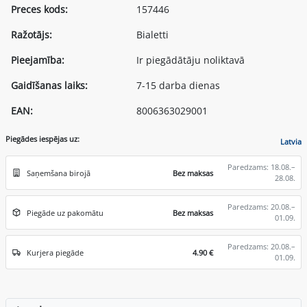
Preces kods:
157446
Ražotājs:
Bialetti
Pieejamība:
Ir piegādātāju noliktavā
Gaidīšanas laiks:
7-15 darba dienas
EAN:
8006363029001
Piegādes iespējas uz:
Latvia
Paredzams: 18.08.–
Saņemšana birojā
Bez maksas
28.08.
Paredzams: 20.08.–
Piegāde uz pakomātu
Bez maksas
01.09.
Paredzams: 20.08.–
Kurjera piegāde
4.90 €
01.09.