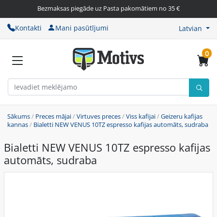
Bezmaksas piegāde uz Pasta pakomātiem no 35 €
Kontakti
Mani pasūtījumi
Latvian
0
Sākums
/
Preces mājai
/
Virtuves preces
/
Viss kafijai
/
Geizeru kafijas
kannas
/
Bialetti NEW VENUS 10TZ espresso kafijas automāts, sudraba
Bialetti NEW VENUS 10TZ espresso kafijas
automāts, sudraba